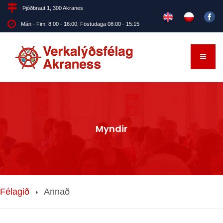
Þjóðbraut 1, 300 Akranes
Mán - Fim: 8:00 - 16:00, Föstudaga 08:00 - 15:15
Myndir
Félagið
Annað