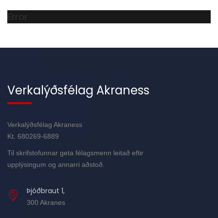
Error
Verkalýðsfélag Akraness
Verkalýðsfélag Akraness
Kt. 680269-6889
Til skrifstofunnar geta félagsmenn leitað eftir
upplýsingum og annarri aðstoð.
Þjóðbraut 1,
300 Akranes