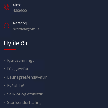
Sími:
4309900
Netfang:
skrifstofa@vlfa.is
Flýtileiðir
Kjarasamningar
Félagavefur
Launagreiðendavefur
Eyðublöð
Sérkjör og afslættir
Starfsendurhæfing