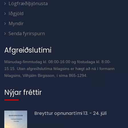
Lögfræðiþjónusta
Iðgjöld
Myndir
Senda fyrirspurn
Afgreiðslutími
Mánudag-fimmtudag kl. 08:00-16:00 og föstudaga kl. 8:00-
15:15. Utan afgreiðslutíma félagsins er hægt að ná í formann
félagsins, Vilhjálm Birgisson, í síma 865-1294.
Nýjar fréttir
Breyttur opnunartími 13. - 24. júlí