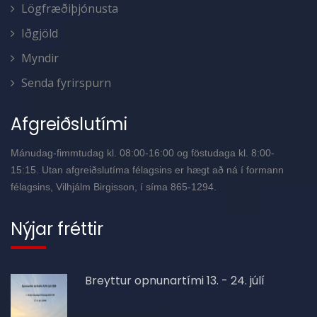
Lögfræðiþjónusta
Iðgjöld
Myndir
Senda fyrirspurn
Afgreiðslutími
Mánudag-fimmtudag kl. 08:00-16:00 og föstudaga kl. 8:00-
15:15. Utan afgreiðslutíma félagsins er hægt að ná í formann
félagsins, Vilhjálm Birgisson, í síma 865-1294.
Nýjar fréttir
Breyttur opnunartími 13. - 24. júlí