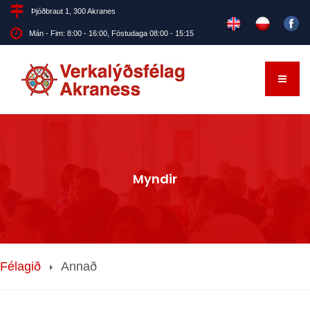
Þjóðbraut 1, 300 Akranes
Mán - Fim: 8:00 - 16:00, Föstudaga 08:00 - 15:15
Myndir
Félagið
Annað