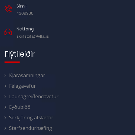
Sími:
4309900
Netfang:
skrifstofa@vlfa.is
Flýtileiðir
Kjarasamningar
Félagavefur
Launagreiðendavefur
Eyðublöð
Sérkjör og afslættir
Starfsendurhæfing