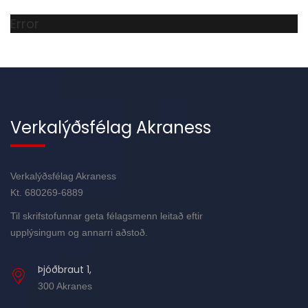
Error
Verkalýðsfélag Akraness
Verkalýðsfélag Akraness
Kt. 680269-6889
Til skrifstofunnar geta félagsmenn leitað eftir
upplýsingum og annarri aðstoð.
Þjóðbraut 1,
300 Akranes