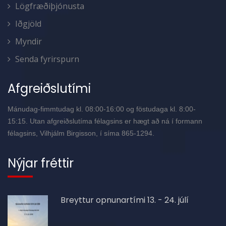
Lögfræðiþjónusta
Iðgjöld
Myndir
Senda fyrirspurn
Afgreiðslutími
Mánudag-fimmtudag kl. 08:00-16:00 og föstudaga kl. 8:00-
15:15. Utan afgreiðslutíma félagsins er hægt að ná í formann
félagsins, Vilhjálm Birgisson, í síma 865-1294.
Nýjar fréttir
Breyttur opnunartími 13. - 24. júlí