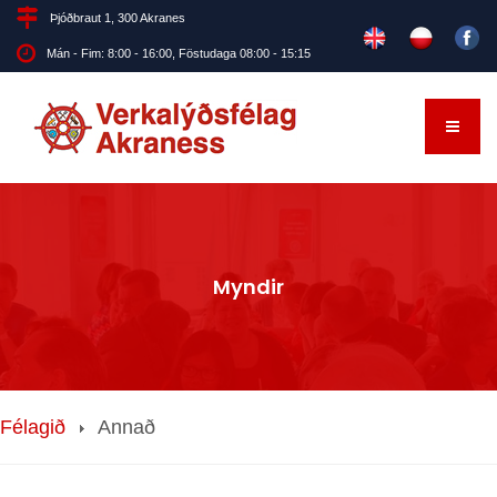
Þjóðbraut 1, 300 Akranes
Mán - Fim: 8:00 - 16:00, Föstudaga 08:00 - 15:15
Myndir
Félagið
Annað