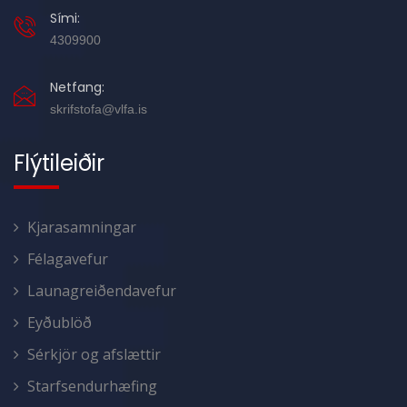
Sími:
4309900
Netfang:
skrifstofa@vlfa.is
Flýtileiðir
Kjarasamningar
Félagavefur
Launagreiðendavefur
Eyðublöð
Sérkjör og afslættir
Starfsendurhæfing