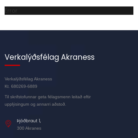
Error
Verkalýðsfélag Akraness
Verkalýðsfélag Akraness
Kt. 680269-6889
Til skrifstofunnar geta félagsmenn leitað eftir
upplýsingum og annarri aðstoð.
Þjóðbraut 1,
300 Akranes