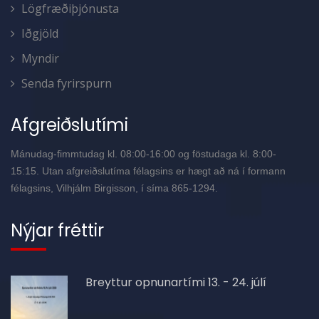
Lögfræðiþjónusta
Iðgjöld
Myndir
Senda fyrirspurn
Afgreiðslutími
Mánudag-fimmtudag kl. 08:00-16:00 og föstudaga kl. 8:00-
15:15. Utan afgreiðslutíma félagsins er hægt að ná í formann
félagsins, Vilhjálm Birgisson, í síma 865-1294.
Nýjar fréttir
Breyttur opnunartími 13. - 24. júlí