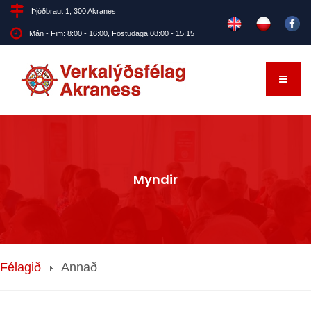
Þjóðbraut 1, 300 Akranes
Mán - Fim: 8:00 - 16:00, Föstudaga 08:00 - 15:15
Myndir
Félagið
Annað