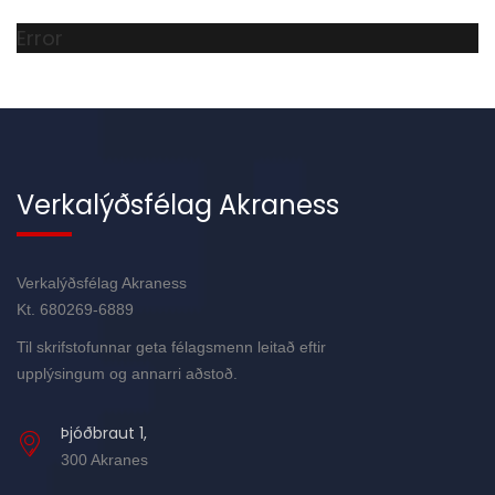
Error
Verkalýðsfélag Akraness
Verkalýðsfélag Akraness
Kt. 680269-6889
Til skrifstofunnar geta félagsmenn leitað eftir
upplýsingum og annarri aðstoð.
Þjóðbraut 1,
300 Akranes