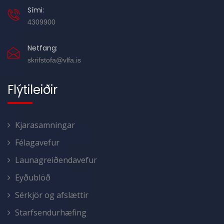
Sími:
4309900
Netfang:
skrifstofa@vlfa.is
Flýtileiðir
Kjarasamningar
Félagavefur
Launagreiðendavefur
Eyðublöð
Sérkjör og afslættir
Starfsendurhæfing