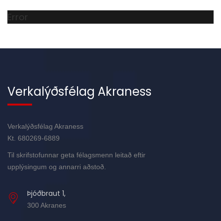
Error
Verkalýðsfélag Akraness
Verkalýðsfélag Akraness
Kt. 680269-6889
Til skrifstofunnar geta félagsmenn leitað eftir
upplýsingum og annarri aðstoð.
Þjóðbraut 1,
300 Akranes