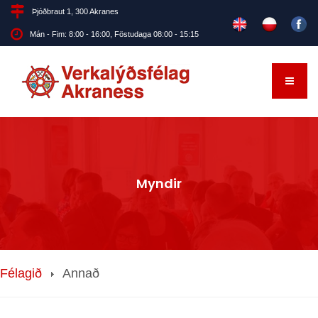
Þjóðbraut 1, 300 Akranes
Mán - Fim: 8:00 - 16:00, Föstudaga 08:00 - 15:15
Myndir
Félagið
Annað