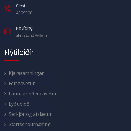
Sími:
4309900
Netfang:
skrifstofa@vlfa.is
Flýtileiðir
Kjarasamningar
Félagavefur
Launagreiðendavefur
Eyðublöð
Sérkjör og afslættir
Starfsendurhæfing