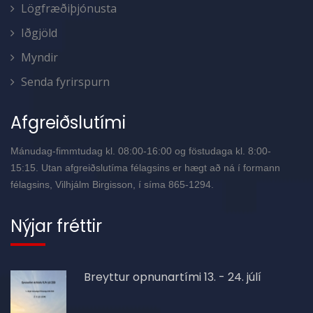
Lögfræðiþjónusta
Iðgjöld
Myndir
Senda fyrirspurn
Afgreiðslutími
Mánudag-fimmtudag kl. 08:00-16:00 og föstudaga kl. 8:00-
15:15. Utan afgreiðslutíma félagsins er hægt að ná í formann
félagsins, Vilhjálm Birgisson, í síma 865-1294.
Nýjar fréttir
Breyttur opnunartími 13. - 24. júlí