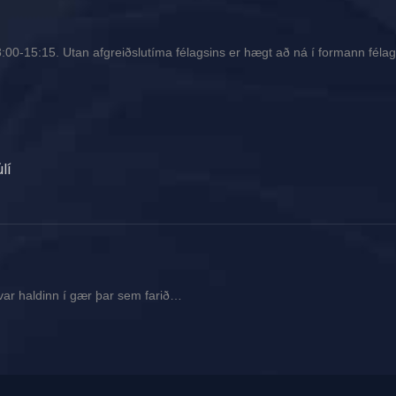
00-15:15. Utan afgreiðslutíma félagsins er hægt að ná í formann félags
lí
var haldinn í gær þar sem farið…