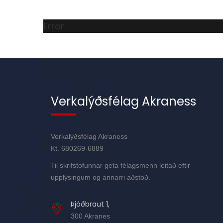
Error
Verkalýðsfélag Akraness
Verkalýðsfélag Akraness
Kt. 680269-6889
Til skrifstofunnar geta félagsmenn leitað eftir
upplýsingum og annarri aðstoð.
Þjóðbraut 1,
300 Akranes