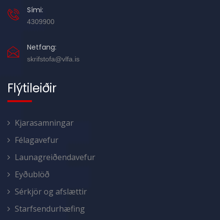
Sími:
4309900
Netfang:
skrifstofa@vlfa.is
Flýtileiðir
Kjarasamningar
Félagavefur
Launagreiðendavefur
Eyðublöð
Sérkjör og afslættir
Starfsendurhæfing