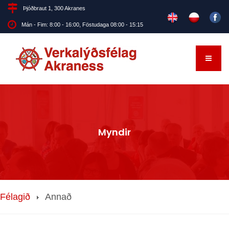
Þjóðbraut 1, 300 Akranes
Mán - Fim: 8:00 - 16:00, Föstudaga 08:00 - 15:15
Myndir
Félagið
Annað