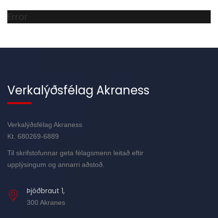
Error
Verkalýðsfélag Akraness
Verkalýðsfélag Akraness
Kt. 680269-6889
Til skrifstofunnar geta félagsmenn leitað eftir
upplýsingum og annarri aðstoð.
Þjóðbraut 1,
300 Akranes