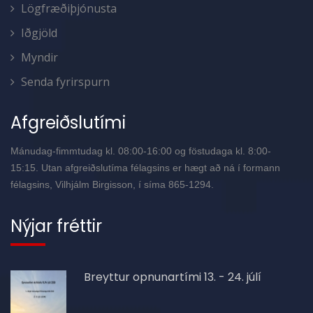
Lögfræðiþjónusta
Iðgjöld
Myndir
Senda fyrirspurn
Afgreiðslutími
Mánudag-fimmtudag kl. 08:00-16:00 og föstudaga kl. 8:00-
15:15. Utan afgreiðslutíma félagsins er hægt að ná í formann
félagsins, Vilhjálm Birgisson, í síma 865-1294.
Nýjar fréttir
Breyttur opnunartími 13. - 24. júlí