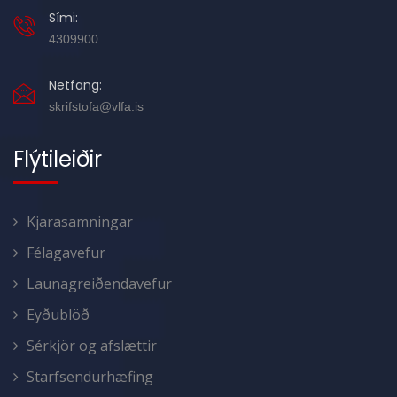
Sími:
4309900
Netfang:
skrifstofa@vlfa.is
Flýtileiðir
Kjarasamningar
Félagavefur
Launagreiðendavefur
Eyðublöð
Sérkjör og afslættir
Starfsendurhæfing