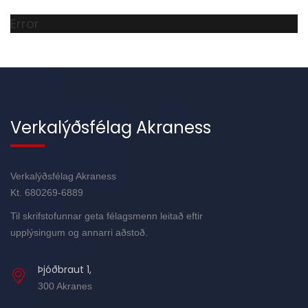
Error
Verkalýðsfélag Akraness
Verkalýðsfélag Akraness
Kt. 680269-6889
Til skrifstofunnar geta félagsmenn leitað eftir
upplýsingum og annarri aðstoð.
Þjóðbraut 1,
300 Akranes