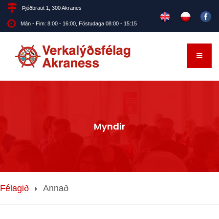
Þjóðbraut 1, 300 Akranes
Mán - Fim: 8:00 - 16:00, Föstudaga 08:00 - 15:15
Myndir
Félagið
Annað