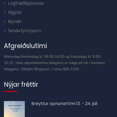
Lögfræðiþjónusta
Iðgjöld
Myndir
Senda fyrirspurn
Afgreiðslutími
Mánudag-fimmtudag kl. 08:00-16:00 og föstudaga kl. 8:00-
15:15. Utan afgreiðslutíma félagsins er hægt að ná í formann
félagsins, Vilhjálm Birgisson, í síma 865-1294.
Nýjar fréttir
Breyttur opnunartími 13. - 24. júlí