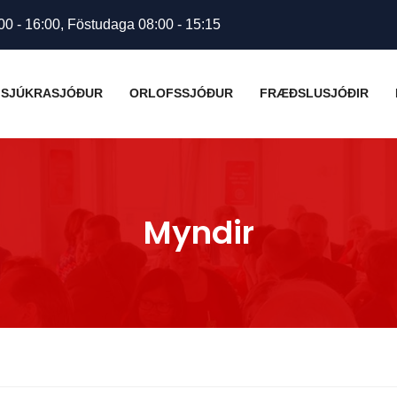
00 - 16:00, Föstudaga 08:00 - 15:15
SJÚKRASJÓÐUR
ORLOFSSJÓÐUR
FRÆÐSLUSJÓÐIR
Myndir