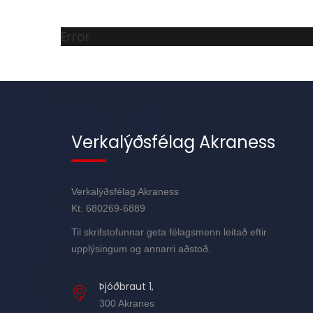
Error
Verkalýðsfélag Akraness
Verkalýðsfélag Akraness
Kt. 680269-6889
Til skrifstofunnar geta félagsmenn leitað eftir
upplýsingum og annarri aðstoð.
Þjóðbraut 1,
300 Akranes