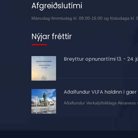
Afgreiðslutími
Mánudag-fimmtudag kl. 08:00-16:00 og föstudaga kl. 8:
Nýjar fréttir
Breyttur opnunartími 13. - 24. jú
Aðalfundur VLFA haldinn í gær
Aðalfundur Verkalýðsfélags Akraness 