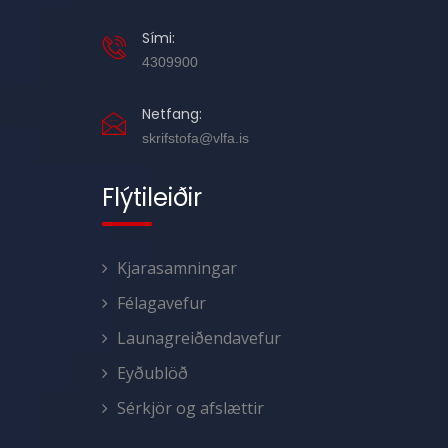
Sími:
4309900
Netfang:
skrifstofa@vlfa.is
Flýtileiðir
Kjarasamningar
Félagavefur
Launagreiðendavefur
Eyðublöð
Sérkjör og afslættir