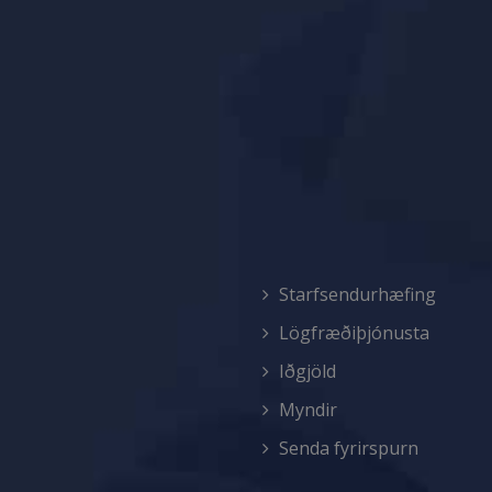
Starfsendurhæfing
Lögfræðiþjónusta
Iðgjöld
Myndir
Senda fyrirspurn