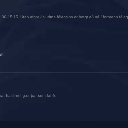
00-15:15. Utan afgreiðslutíma félagsins er hægt að ná í formann félags
lí
var haldinn í gær þar sem farið…