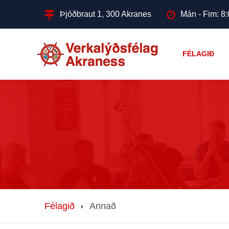
Þjóðbraut 1, 300 Akranes
Mán - Fim: 8:
FÉLAGIÐ
Félagið
Annað