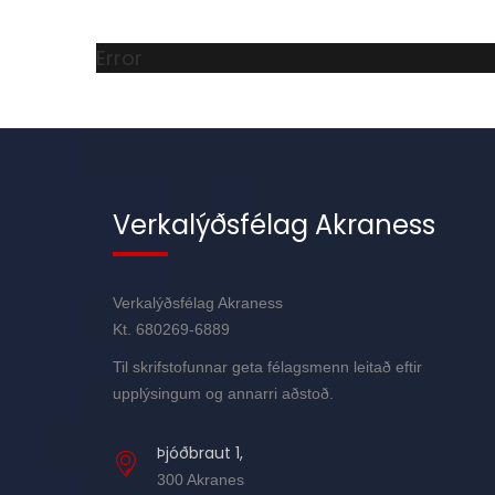
Error
Verkalýðsfélag Akraness
Verkalýðsfélag Akraness
Kt. 680269-6889
Til skrifstofunnar geta félagsmenn leitað eftir
upplýsingum og annarri aðstoð.
Þjóðbraut 1,
300 Akranes