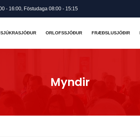
00 - 16:00, Föstudaga 08:00 - 15:15
SJÚKRASJÓÐUR
ORLOFSSJÓÐUR
FRÆÐSLUSJÓÐIR
Myndir