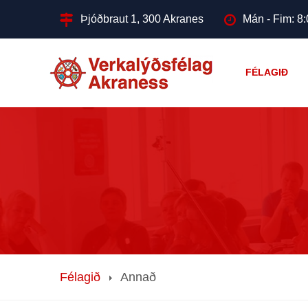
Þjóðbraut 1, 300 Akranes
Mán - Fim: 8:
FÉLAGIÐ
Félagið
Annað