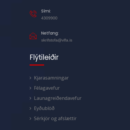
Sími:
4309900
Netfang:
skrifstofa@vlfa.is
Flýtileiðir
Kjarasamningar
Félagavefur
Launagreiðendavefur
Eyðublöð
Sérkjör og afslættir