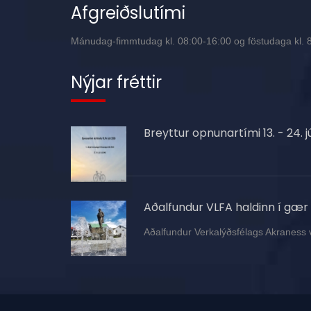
Afgreiðslutími
Mánudag-fimmtudag kl. 08:00-16:00 og föstudaga kl. 8:
Nýjar fréttir
Breyttur opnunartími 13. - 24. jú
Aðalfundur VLFA haldinn í gær
Aðalfundur Verkalýðsfélags Akraness 