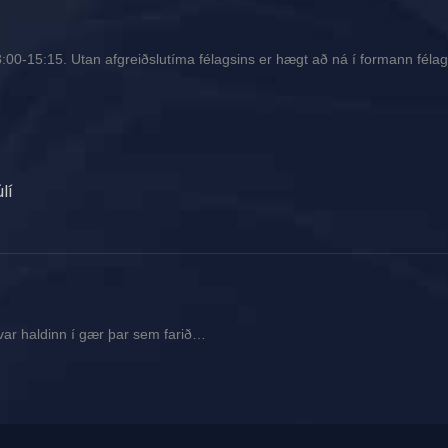
00-15:15. Utan afgreiðslutíma félagsins er hægt að ná í formann félags
lí
var haldinn í gær þar sem farið…