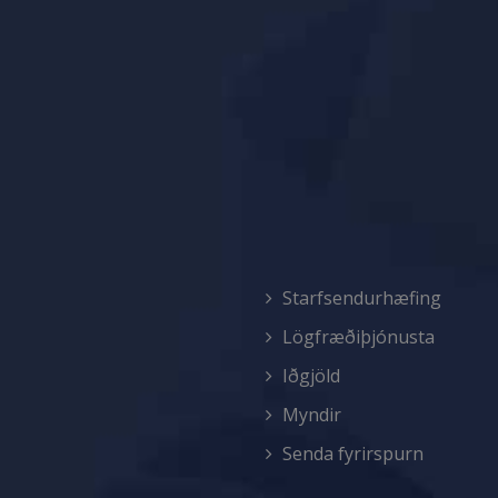
Starfsendurhæfing
Lögfræðiþjónusta
Iðgjöld
Myndir
Senda fyrirspurn