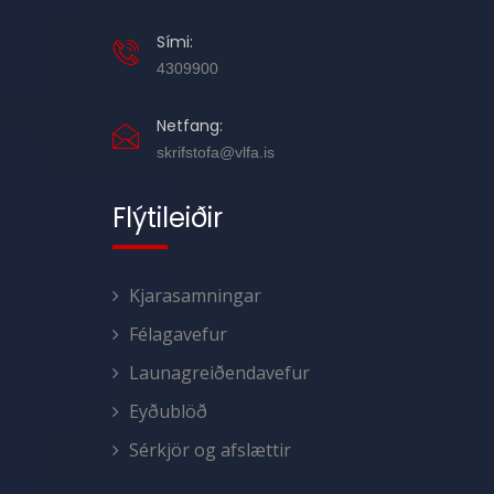
Sími:
4309900
Netfang:
skrifstofa@vlfa.is
Flýtileiðir
Kjarasamningar
Félagavefur
Launagreiðendavefur
Eyðublöð
Sérkjör og afslættir