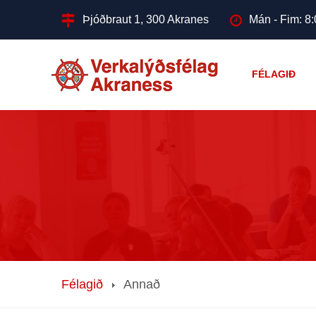
Þjóðbraut 1, 300 Akranes
Mán - Fim: 8:
FÉLAGIÐ
Félagið
Annað