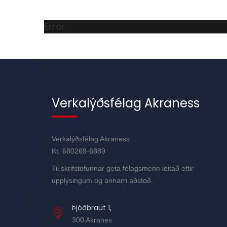
Error
Verkalýðsfélag Akraness
Verkalýðsfélag Akraness
Kt. 680269-6889
Til skrifstofunnar geta félagsmenn leitað eftir
upplýsingum og annarri aðstoð.
Þjóðbraut 1,
300 Akranes