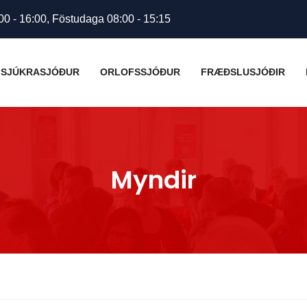
00 - 16:00, Föstudaga 08:00 - 15:15
SJÚKRASJÓÐUR
ORLOFSSJÓÐUR
FRÆÐSLUSJÓÐIR
Myndir