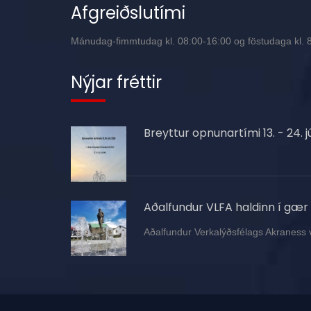
Afgreiðslutími
Mánudag-fimmtudag kl. 08:00-16:00 og föstudaga kl. 8:
Nýjar fréttir
Breyttur opnunartími 13. - 24. jú
Aðalfundur VLFA haldinn í gær
Aðalfundur Verkalýðsfélags Akraness 