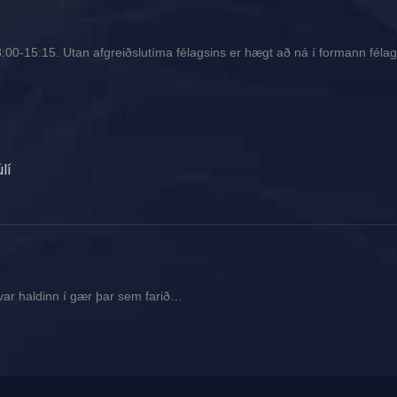
00-15:15. Utan afgreiðslutíma félagsins er hægt að ná í formann félags
lí
var haldinn í gær þar sem farið…