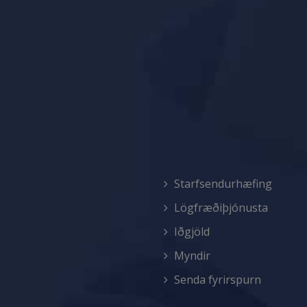
Starfsendurhæfing
Lögfræðiþjónusta
Iðgjöld
Myndir
Senda fyrirspurn