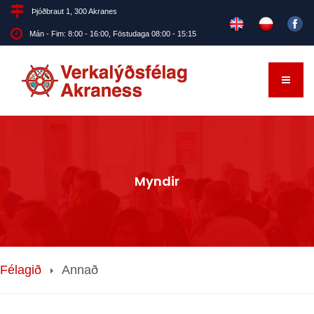
Þjóðbraut 1, 300 Akranes
Mán - Fim: 8:00 - 16:00, Föstudaga 08:00 - 15:15
Myndir
Félagið
Annað