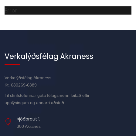
Error
Verkalýðsfélag Akraness
Verkalýðsfélag Akraness
Kt. 680269-6889
Til skrifstofunnar geta félagsmenn leitað eftir
upplýsingum og annarri aðstoð.
Þjóðbraut 1,
300 Akranes