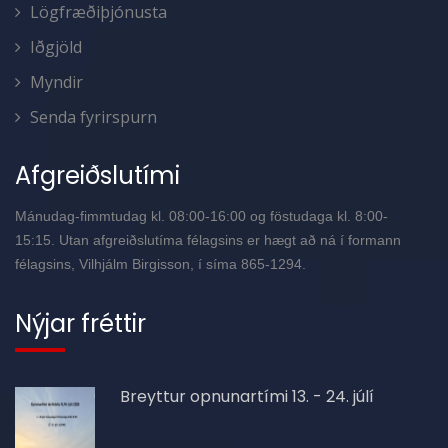
Lögfræðiþjónusta
Iðgjöld
Myndir
Senda fyrirspurn
Afgreiðslutími
Mánudag-fimmtudag kl. 08:00-16:00 og föstudaga kl. 8:00-
15:15. Utan afgreiðslutíma félagsins er hægt að ná í formann
félagsins, Vilhjálm Birgisson, í síma 865-1294.
Nýjar fréttir
Breyttur opnunartími 13. - 24. júlí