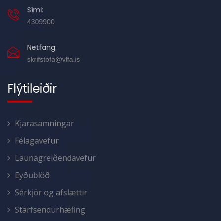
Sími:
4309900
Netfang:
skrifstofa@vlfa.is
Flýtileiðir
Kjarasamningar
Félagavefur
Launagreiðendavefur
Eyðublöð
Sérkjör og afslættir
Starfsendurhæfing