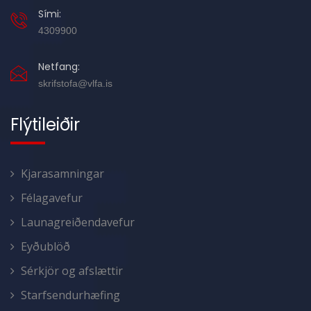
Sími:
4309900
Netfang:
skrifstofa@vlfa.is
Flýtileiðir
Kjarasamningar
Félagavefur
Launagreiðendavefur
Eyðublöð
Sérkjör og afslættir
Starfsendurhæfing