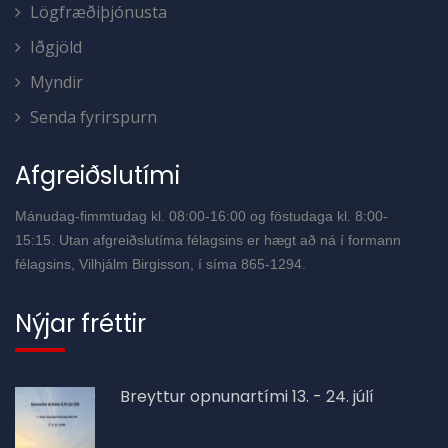
Lögfræðiþjónusta
Iðgjöld
Myndir
Senda fyrirspurn
Afgreiðslutími
Mánudag-fimmtudag kl. 08:00-16:00 og föstudaga kl. 8:00-
15:15. Utan afgreiðslutíma félagsins er hægt að ná í formann
félagsins, Vilhjálm Birgisson, í síma 865-1294.
Nýjar fréttir
Breyttur opnunartími 13. - 24. júlí