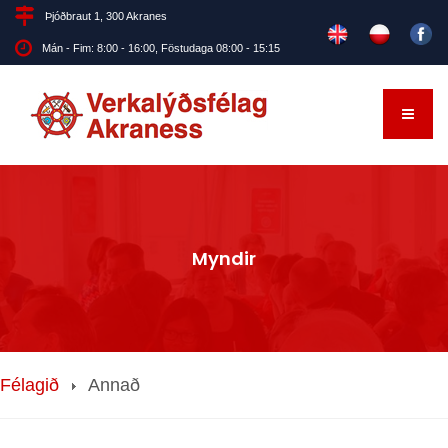
Þjóðbraut 1, 300 Akranes
Mán - Fim: 8:00 - 16:00, Föstudaga 08:00 - 15:15
Myndir
Félagið
Annað