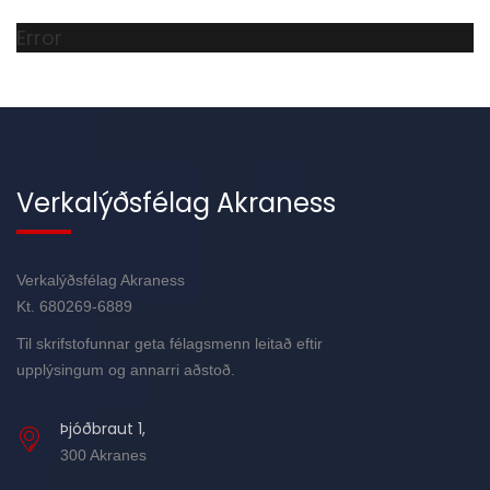
Error
Verkalýðsfélag Akraness
Verkalýðsfélag Akraness
Kt. 680269-6889
Til skrifstofunnar geta félagsmenn leitað eftir
upplýsingum og annarri aðstoð.
Þjóðbraut 1,
300 Akranes