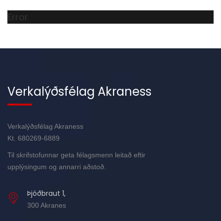
Error
Verkalýðsfélag Akraness
Verkalýðsfélag Akraness
Kt. 680269-6889
Til skrifstofunnar geta félagsmenn leitað eftir
upplýsingum og annarri aðstoð.
Þjóðbraut 1,
300 Akranes