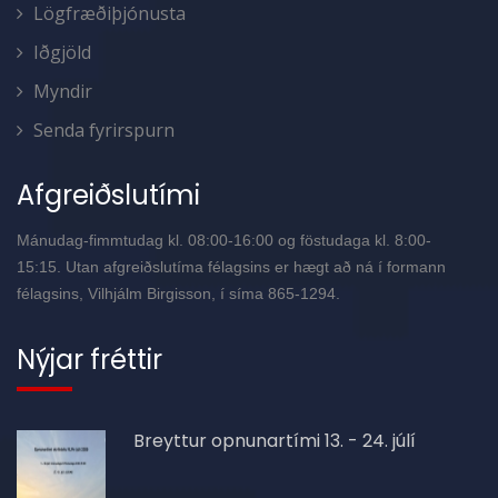
Lögfræðiþjónusta
Iðgjöld
Myndir
Senda fyrirspurn
Afgreiðslutími
Mánudag-fimmtudag kl. 08:00-16:00 og föstudaga kl. 8:00-
15:15. Utan afgreiðslutíma félagsins er hægt að ná í formann
félagsins, Vilhjálm Birgisson, í síma 865-1294.
Nýjar fréttir
Breyttur opnunartími 13. - 24. júlí