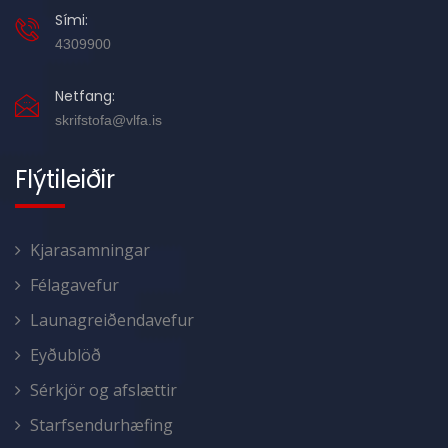
Sími:
4309900
Netfang:
skrifstofa@vlfa.is
Flýtileiðir
Kjarasamningar
Félagavefur
Launagreiðendavefur
Eyðublöð
Sérkjör og afslættir
Starfsendurhæfing