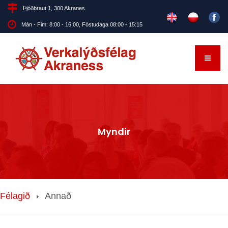
Þjóðbraut 1, 300 Akranes
Mán - Fim: 8:00 - 16:00, Föstudaga 08:00 - 15:15
Myndir
Félagið
Annað