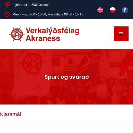
Þjóðbraut 1, 300 Akranes
Mán - Fim: 8:00 - 16:00, Föstudaga 08:00 - 15:15
Spurt og svarað
Kjaramál