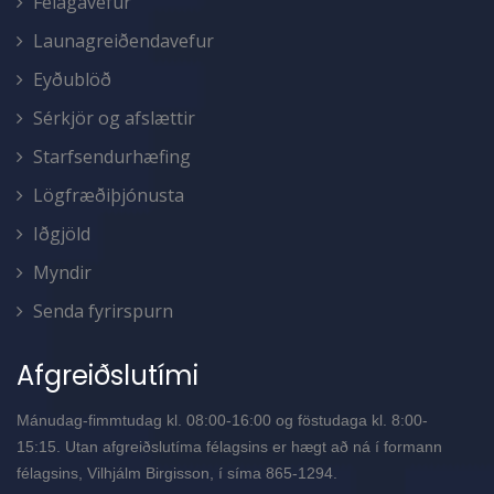
Félagavefur
Launagreiðendavefur
Eyðublöð
Sérkjör og afslættir
Starfsendurhæfing
Lögfræðiþjónusta
Iðgjöld
Myndir
Senda fyrirspurn
Afgreiðslutími
Mánudag-fimmtudag kl. 08:00-16:00 og föstudaga kl. 8:00-
15:15. Utan afgreiðslutíma félagsins er hægt að ná í formann
félagsins, Vilhjálm Birgisson, í síma 865-1294.