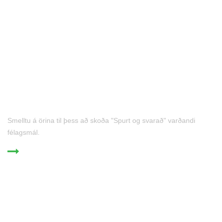
Félagsmál
SPURT OG SVARAÐ
Smelltu á örina til þess að skoða "Spurt og svarað" varðandi
félagsmál.
Kjaramál