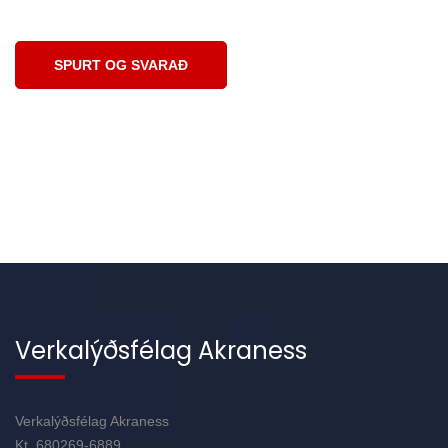
Spurt og svarað varðandi kjarasamninga
SPURT OG SVARAÐ
Verkalýðsfélag Akraness
Verkalýðsfélag Akraness
Kt. 680269-6889