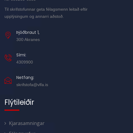
Til skrifstofunnar geta félagsmenn leitað eftir
upplýsingum og annarri aðstoð.
Þjóðbraut 1,
300 Akranes
Sími:
4309900
Netfang:
skrifstofa@vlfa.is
Flýtileiðir
Kjarasamningar