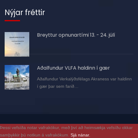
Nýjar fréttir
Breyttur opnunartími 13. - 24. júlí
Aðalfundur VLFA haldinn í gær
Aðalfundur Verkalýðsfélags Akraness var haldinn
í gær þar sem farið…
Þessi vefsíða notar vafrakökur, með því að heimsækja vefsíðu okkar
samþykkir þú notkun á vafrakökum.
Sjá nánar.