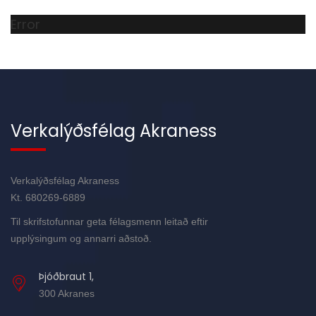
Error
Verkalýðsfélag Akraness
Verkalýðsfélag Akraness
Kt. 680269-6889
Til skrifstofunnar geta félagsmenn leitað eftir
upplýsingum og annarri aðstoð.
Þjóðbraut 1,
300 Akranes