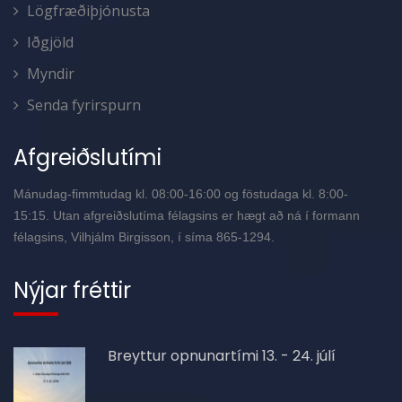
Lögfræðiþjónusta
Iðgjöld
Myndir
Senda fyrirspurn
Afgreiðslutími
Mánudag-fimmtudag kl. 08:00-16:00 og föstudaga kl. 8:00-
15:15. Utan afgreiðslutíma félagsins er hægt að ná í formann
félagsins, Vilhjálm Birgisson, í síma 865-1294.
Nýjar fréttir
Breyttur opnunartími 13. - 24. júlí