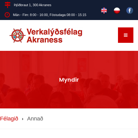
Þjóðbraut 1, 300 Akranes
Mán - Fim: 8:00 - 16:00, Föstudaga 08:00 - 15:15
Myndir
Félagið
Annað