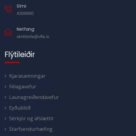
Sími:
4309900
Netfang:
skrifstofa@vlfa.is
Flýtileiðir
Kjarasamningar
Félagavefur
Launagreiðendavefur
Eyðublöð
Sérkjör og afslættir
Starfsendurhæfing