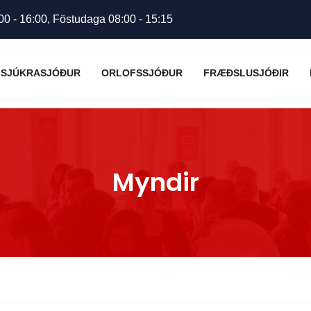
00 - 16:00, Föstudaga 08:00 - 15:15
SJÚKRASJÓÐUR
ORLOFSSJÓÐUR
FRÆÐSLUSJÓÐIR
Myndir