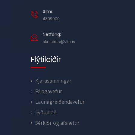
Sími:
4309900
Netfang:
skrifstofa@vlfa.is
Flýtileiðir
Kjarasamningar
Félagavefur
Launagreiðendavefur
Eyðublöð
Sérkjör og afslættir