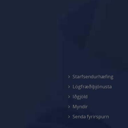
Starfsendurhæfing
Lögfræðiþjónusta
Iðgjöld
Myndir
Senda fyrirspurn