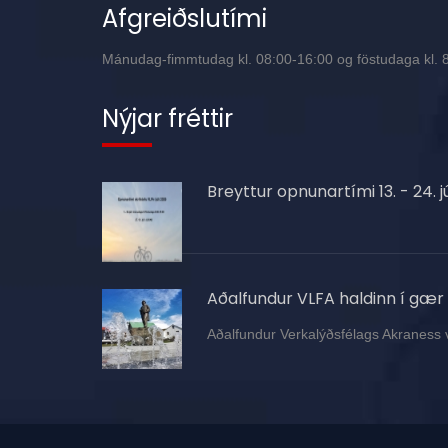
Afgreiðslutími
Mánudag-fimmtudag kl. 08:00-16:00 og föstudaga kl. 8:
Nýjar fréttir
Breyttur opnunartími 13. - 24. jú
Aðalfundur VLFA haldinn í gær
Aðalfundur Verkalýðsfélags Akraness 