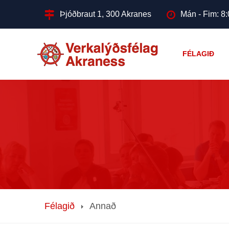
Þjóðbraut 1, 300 Akranes
Mán - Fim: 8:
FÉLAGIÐ
Félagið
Annað