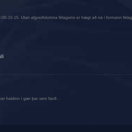
00-15:15. Utan afgreiðslutíma félagsins er hægt að ná í formann félags
lí
var haldinn í gær þar sem farið…