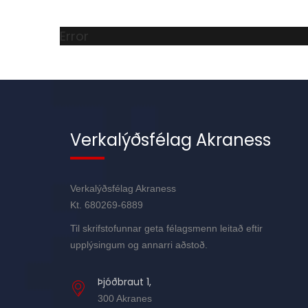
Error
Verkalýðsfélag Akraness
Verkalýðsfélag Akraness
Kt. 680269-6889
Til skrifstofunnar geta félagsmenn leitað eftir
upplýsingum og annarri aðstoð.
Þjóðbraut 1,
300 Akranes