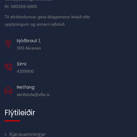
Kt. 680269-6889
Til skrifstofunnar geta félagsmenn leitað eftir
upplýsingum og annarri aðstoð.
Þjóðbraut 1,
300 Akranes
Sími:
4309900
Netfang:
skrifstofa@vlfa.is
Flýtileiðir
Kjarasamningar