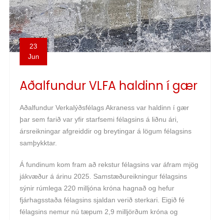
23
Jun
Aðalfundur VLFA haldinn í gær
Aðalfundur Verkalýðsfélags Akraness var haldinn í gær
þar sem farið var yfir starfsemi félagsins á liðnu ári,
ársreikningar afgreiddir og breytingar á lögum félagsins
samþykktar.
Á fundinum kom fram að rekstur félagsins var áfram mjög
jákvæður á árinu 2025. Samstæðureikningur félagsins
sýnir rúmlega 220 milljóna króna hagnað og hefur
fjárhagsstaða félagsins sjaldan verið sterkari. Eigið fé
félagsins nemur nú tæpum 2,9 milljörðum króna og