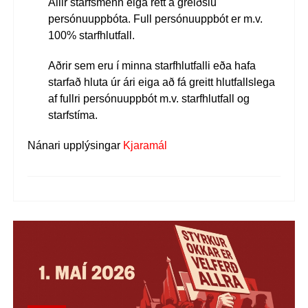
Allir starfsmenn eiga rétt á greiðslu
persónuuppbóta.
Full persónuuppbót er m.v.
100% starfhlutfall.
Aðrir sem eru í minna starfhlutfalli eða hafa
starfað hluta úr ári eiga að fá greitt hlutfallslega
af fullri persónuuppbót m.v. starfhlutfall og
starfstíma.
Nánari upplýsingar
Kjaramál