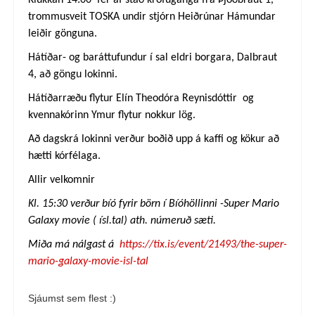
trommusveit TOSKA undir stjórn Heiðrúnar Hámundar
leiðir gönguna.
Hátíðar- og baráttufundur í sal eldri borgara, Dalbraut
4, að göngu lokinni.
Hátíðarræðu flytur Elín Theodóra Reynisdóttir og
kvennakórinn Ymur flytur nokkur lög.
Að dagskrá lokinni verður boðið upp á kaffi og kökur að
hætti kórfélaga.
Allir velkomnir
Kl. 15:30 verður bíó fyrir börn í Bíóhöllinni -Super Mario
Galaxy movie ( ísl.tal) ath. númeruð sæti.
Miða má nálgast á
https://tix.is/event/21493/the-super-
mario-galaxy-movie-isl-tal
Sjáumst sem flest :)