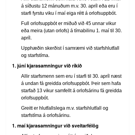
á síðustu 12 mánuðum m.v. 30. apríl eða eru í
starfi fyrstu viku í maí eiga rétt á orlofsuppbót.
Full orlofsuppbót er miðuð við 45 unnar vikur
eða meira (utan orlofs) á tímabilinu 1. maí til 30.
apríl.
Upphæðin skerðist í samræmi við starfshlutfall
og starfstíma.
1. júní kjarasamningur við ríkið
Allir starfsmenn sem eru í starfi til 30. apríl næst
á undan fá greidda orlofsuppbót.
Þeir sem hafa
starfað 13 vikur samfellt á orlofsárinu fá greidda
orlofsuppbót.
Greitt er hlutfallslega m.v. starfshlutfall og
starfstíma á orlofsárinu.
1. maí kjarasamningur við sveitarfélög