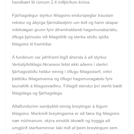
handbært fé rúmum 2,4 milljörðum króna.
Fjárhagslegur styrkur félagsins endurspeglar traustan
rekstur og ábyrga fjármálastjórn um leið og hann skapar
mikilvægan grunn fyrir áframhaldandi hagsmunabaráttu,
öfluga þjónustu við félagsfólk og sterka stöðu sjóða
félagsins til framtíðar.
Á fundinum var jafnframt lögð áhersla á að styrkur
Verkalýðsfélags Akraness felist ekki aðeins í sterkri
fjárhagsstöðu heldur einnig í öflugu félagsstarfi, virkri
þátttöku félagsmanna og öflugri hagsmunagæslu fyrir
launafólk á félagssvæðinu. Félagið stendur því sterkt bæði
félagslega og fjárhagslega.
Aðalfundurinn samþykkti einnig breytingar á lögum
félagsins. Markmið breytinganna er að færa lög félagsins
nær nútímanum, skýra einstök ákvæði og tryggja að
umgjörð starfseminnar taki mið af þeim breytingum sem