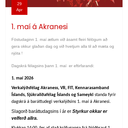
29
Apr
1. maí á Akranesi
Föstudaginn 1. maí ætlum við ásamt fleiri félögum að
gera okkur glaðan dag og við hvetjum alla til að mæta og
njóta !
Dagskrá félagsins þann 1. maí er eftirfarandi:
1. maí 2026
Verkalýðsfélag Akraness, VR, FIT, Kennarasamband
Íslands, Sjúkraliðafélag Íslands og Sameyki
standa fyrir
dagskrá á baráttudegi verkalýðsins 1. maí á Akranesi.
Slagorð baráttudagsins í ár er
Styrkur okkar er
velferð allra.
Klukkan 14:00 fer af stað kröfuganga frá Þjóðbraut 1,