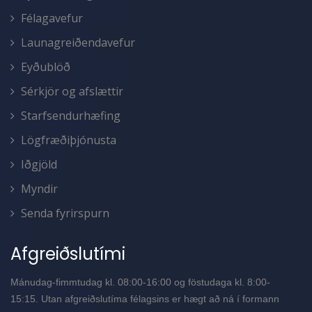
Félagavefur
Launagreiðendavefur
Eyðublöð
Sérkjör og afslættir
Starfsendurhæfing
Lögfræðiþjónusta
Iðgjöld
Myndir
Senda fyrirspurn
Afgreiðslutími
Mánudag-fimmtudag kl. 08:00-16:00 og föstudaga kl. 8:00-
15:15. Utan afgreiðslutíma félagsins er hægt að ná í formann