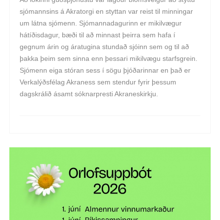
sjómannsins á Akratorgi en styttan var reist til minningar
um látna sjómenn. Sjómannadagurinn er mikilvægur
hátíðisdagur, bæði til að minnast þeirra sem hafa í
gegnum árin og áratugina stundað sjóinn sem og til að
þakka þeim sem sinna enn þessari mikilvægu starfsgrein.
Sjómenn eiga stóran sess í sögu þjóðarinnar en það er
Verkalýðsfélag Akraness sem stendur fyrir þessum
dagskrálið ásamt sóknarpresti Akraneskirkju.