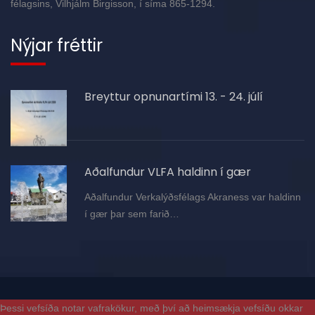
félagsins, Vilhjálm Birgisson, í síma 865-1294.
Nýjar fréttir
Breyttur opnunartími 13. - 24. júlí
Aðalfundur VLFA haldinn í gær
Aðalfundur Verkalýðsfélags Akraness var haldinn
í gær þar sem farið…
Þessi vefsíða notar vafrakökur, með því að heimsækja vefsíðu okkar