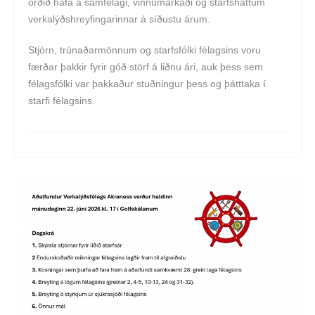
orðið hafa á samfélagi, vinnumarkaði og starfsháttum
verkalýðshreyfingarinnar á síðustu árum.
Stjórn, trúnaðarmönnum og starfsfólki félagsins voru
færðar þakkir fyrir góð störf á liðnu ári, auk þess sem
félagsfólki var þakkaður stuðningur þess og þátttaka í
starfi félagsins.