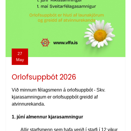
27
May
Orlofsuppbót 2026
Við minnum félagsmenn á orlofsuppbót -
Skv.
kjarasamningum er orlofsuppbót greidd af
atvinnurekanda.
1. júní almennur kjarasamningur
Allir starfsmenn sem hafa verið í starfi í 12 vikur