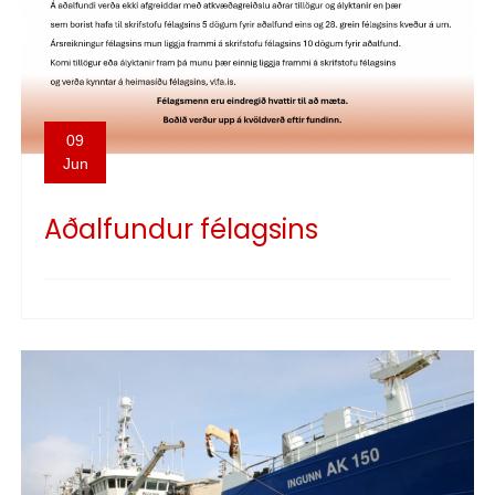
09
Jun
Aðalfundur félagsins