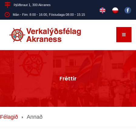
Þjóðbraut 1, 300 Akranes
Mán - Fim: 8:00 - 16:00, Föstudaga 08:00 - 15:15
Fréttir
Félagið
Annað