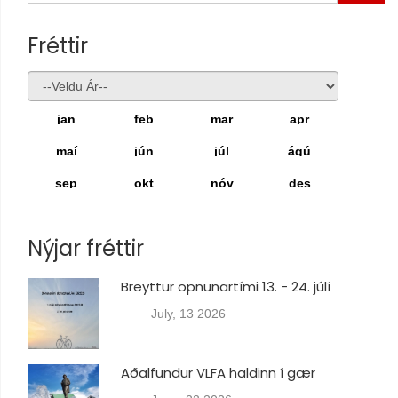
Fréttir
jan
feb
mar
apr
maí
jún
júl
ágú
sep
okt
nóv
des
Nýjar fréttir
Breyttur opnunartími 13. - 24. júlí
July, 13 2026
Aðalfundur VLFA haldinn í gær