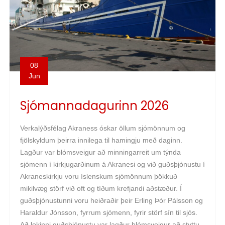
08
Jun
Sjómannadagurinn 2026
Verkalýðsfélag Akraness óskar öllum sjómönnum og
fjölskyldum þeirra innilega til hamingju með daginn.
Lagður var blómsveigur að minningarreit um týnda
sjómenn í kirkjugarðinum á Akranesi og við guðsþjónustu í
Akraneskirkju voru íslenskum sjómönnum þökkuð
mikilvæg störf við oft og tíðum krefjandi aðstæður. Í
guðsþjónustunni voru heiðraðir þeir Erling Þór Pálsson og
Haraldur Jónsson, fyrrum sjómenn, fyrir störf sín til sjós.
Að lokinni guðsþjónustu var lagður blómsveigur að styttu