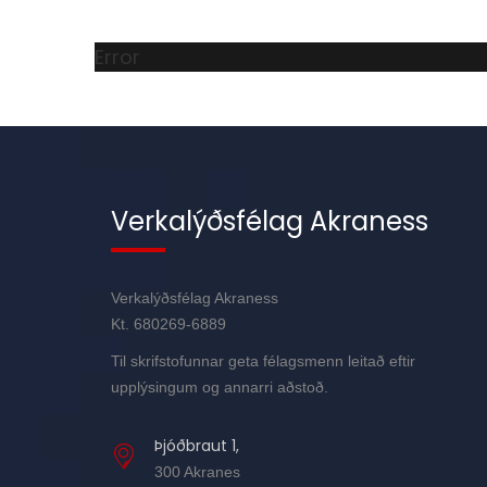
Error
Verkalýðsfélag Akraness
Verkalýðsfélag Akraness
Kt. 680269-6889
Til skrifstofunnar geta félagsmenn leitað eftir
upplýsingum og annarri aðstoð.
Þjóðbraut 1,
300 Akranes