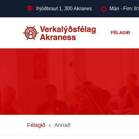
Þjóðbraut 1, 300 Akranes
Mán - Fim: 8:
FÉLAGIÐ
Félagið
Annað