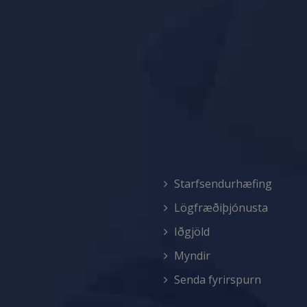
Starfsendurhæfing
Lögfræðiþjónusta
Iðgjöld
Myndir
Senda fyrirspurn