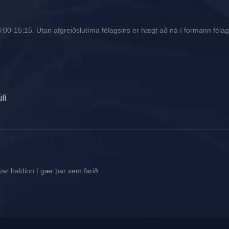
00-15:15. Utan afgreiðslutíma félagsins er hægt að ná í formann félags
lí
var haldinn í gær þar sem farið…