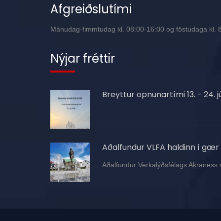
Afgreiðslutími
Mánudag-fimmtudag kl. 08:00-16:00 og föstudaga kl. 8:
Nýjar fréttir
Breyttur opnunartími 13. - 24. jú
Aðalfundur VLFA haldinn í gær
Aðalfundur Verkalýðsfélags Akraness 