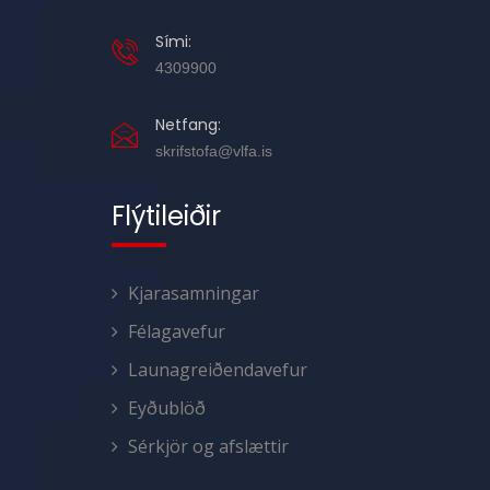
Sími:
4309900
Netfang:
skrifstofa@vlfa.is
Flýtileiðir
Kjarasamningar
Félagavefur
Launagreiðendavefur
Eyðublöð
Sérkjör og afslættir