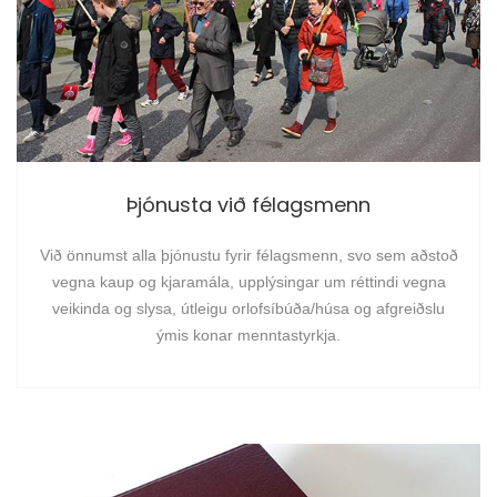
Þjónusta við félagsmenn
Við önnumst alla þjónustu fyrir félagsmenn, svo sem aðstoð
vegna kaup og kjaramála, upplýsingar um réttindi vegna
veikinda og slysa, útleigu orlofsíbúða/húsa og afgreiðslu
ýmis konar menntastyrkja.