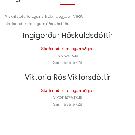
Á skrifstofu félagsins hafa ráðgjafar VIRK
starfsendurhæfingarsjóðs aðstöðu:
Ingigerður Höskuldsdóttir
Starfsendurhæfingarráðgjafi
www.virk.is
Sími: 535-5728
Viktoría Rós Viktorsdóttir
Starfsendurhæfingarráðgjafi
viktoria@virk.is
Sími: 535-5728