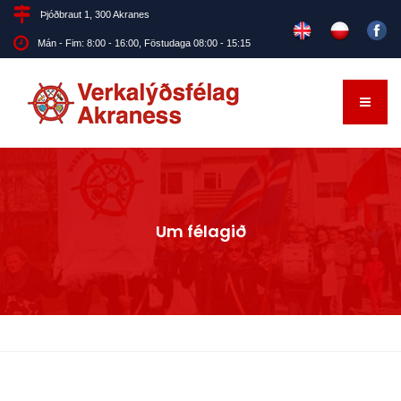
Þjóðbraut 1, 300 Akranes
Mán - Fim: 8:00 - 16:00, Föstudaga 08:00 - 15:15
Um félagið