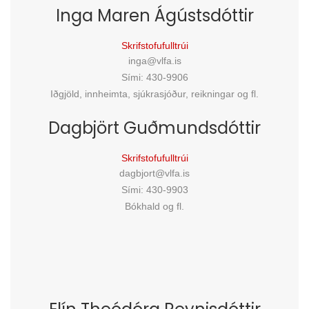
Inga Maren Ágústsdóttir
Skrifstofufulltrúi
inga@vlfa.is
Sími: 430-9906
Iðgjöld, innheimta, sjúkrasjóður, reikningar og fl.
Dagbjört Guðmundsdóttir
Skrifstofufulltrúi
dagbjort@vlfa.is
Sími: 430-9903
Bókhald og fl.