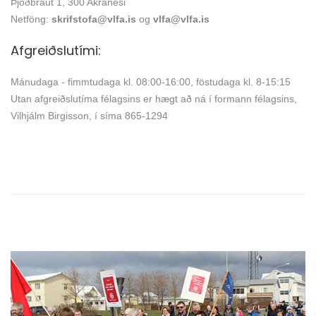
Þjóðbraut 1, 300 Akranesi
Netföng:
skrifstofa@vlfa.is
og
vlfa@vlfa.is
Afgreiðslutími:
Mánudaga - fimmtudaga kl. 08:00-16:00, föstudaga kl. 8-15:15
Utan afgreiðslutíma félagsins er hægt að ná í formann félagsins,
Vilhjálm Birgisson, í síma 865-1294