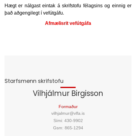
Hægt er nálgast eintak á skrifstofu félagsins og einnig er
það aðgengilegt í vefútgáfu.
Afmælisrit vefútgáfa
Starfsmenn skrifstofu
Vilhjálmur Birgisson
Formaður
vilhjalmur@vlfa.is
Sími: 430-9902
Gsm: 865-1294