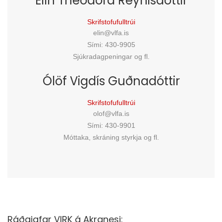
Elín Theódóra Reynisdóttir
Skrifstofufulltrúi
elin@vlfa.is
Sími: 430-9905
Sjúkradagpeningar og fl.
Ólöf Vigdís Guðnadóttir
Skrifstofufulltrúi
olof@vlfa.is
Sími: 430-9901
Móttaka, skráning styrkja og fl.
Ráðgjafar VIRK á Akranesi: