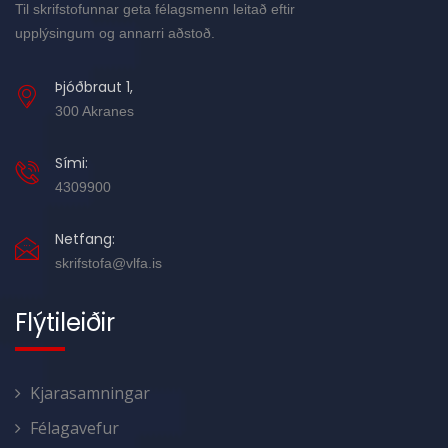
Til skrifstofunnar geta félagsmenn leitað eftir
upplýsingum og annarri aðstoð.
Þjóðbraut 1,
300 Akranes
Sími:
4309900
Netfang:
skrifstofa@vlfa.is
Flýtileiðir
Kjarasamningar
Félagavefur