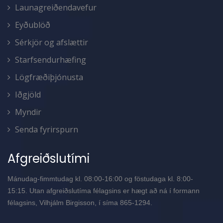
Launagreiðendavefur
Eyðublöð
Sérkjör og afslættir
Starfsendurhæfing
Lögfræðiþjónusta
Iðgjöld
Myndir
Senda fyrirspurn
Afgreiðslutími
Mánudag-fimmtudag kl. 08:00-16:00 og föstudaga kl. 8:00-
15:15. Utan afgreiðslutíma félagsins er hægt að ná í formann
félagsins, Vilhjálm Birgisson, í síma 865-1294.