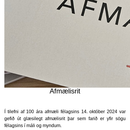
Afmælisrit
Í tilefni af 100 ára afmæli félagsins 14. október 2024 var
gefið út glæsilegt afmælisrit þar sem farið er yfir sögu
félagsins í máli og myndum.