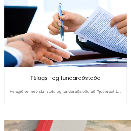
Félags- og fundaraðstaða
Félagið er með skrifstofu og fundaraðstöðu að Þjóðbraut 1. .