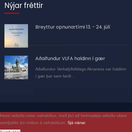
Nýjar fréttir
Breyttur opnunartími 13. - 24. júlí
Aðalfundur VLFA haldinn í gær
Aðalfundur Verkalýðsfélags Akraness var haldinn
í gær þar sem farið…
Þessi vefsíða notar vafrakökur, með því að heimsækja vefsíðu okkar
samþykkir þú notkun á vafrakökum.
Sjá nánar.