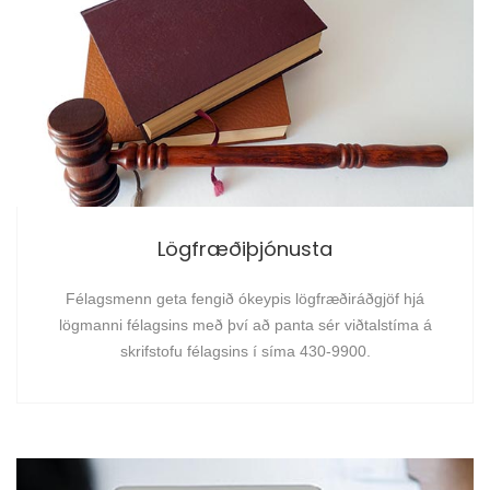
Lögfræðiþjónusta
Félagsmenn geta fengið ókeypis lögfræðiráðgjöf hjá
lögmanni félagsins með því að panta sér viðtalstíma á
skrifstofu félagsins í síma 430-9900.