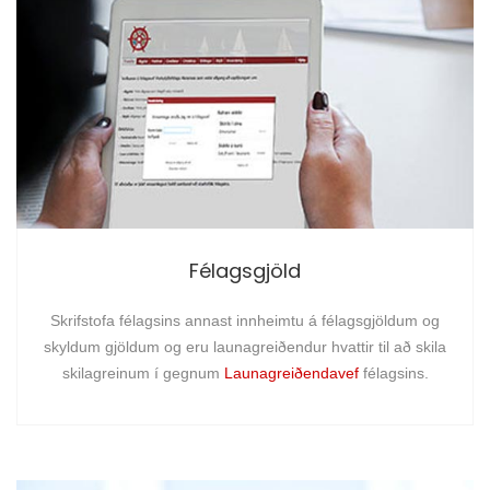
Félagsgjöld
Skrifstofa félagsins annast innheimtu á félagsgjöldum og
skyldum gjöldum og eru launagreiðendur hvattir til að skila
skilagreinum í gegnum
Launagreiðendavef
félagsins.