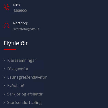
Sími:
4309900
Netfang:
skrifstofa@vlfa.is
Flýtileiðir
Kjarasamningar
Félagavefur
Launagreiðendavefur
Eyðublöð
Sérkjör og afslættir
Starfsendurhæfing