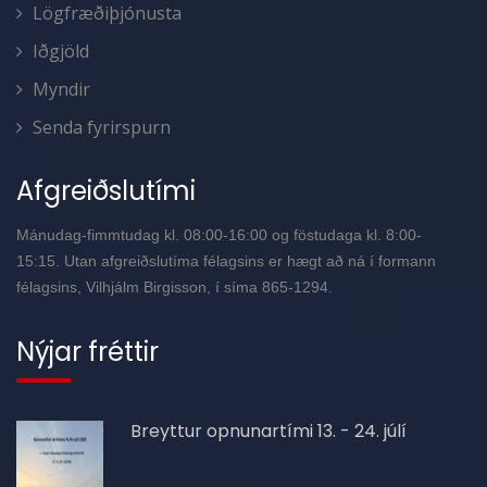
Lögfræðiþjónusta
Iðgjöld
Myndir
Senda fyrirspurn
Afgreiðslutími
Mánudag-fimmtudag kl. 08:00-16:00 og föstudaga kl. 8:00-
15:15. Utan afgreiðslutíma félagsins er hægt að ná í formann
félagsins, Vilhjálm Birgisson, í síma 865-1294.
Nýjar fréttir
Breyttur opnunartími 13. - 24. júlí