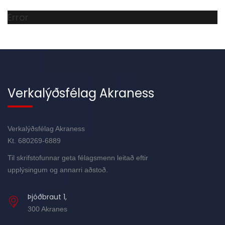
Error
Verkalýðsfélag Akraness
Verkalýðsfélag Akraness
Kt. 680269-6889
Til skrifstofunnar geta félagsmenn leitað eftir
upplýsingum og annarri aðstoð.
Þjóðbraut 1,
300 Akranes