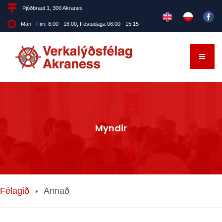
Þjóðbraut 1, 300 Akranes
Mán - Fim: 8:00 - 16:00, Föstudaga 08:00 - 15:15
Myndir
Félagið
Annað