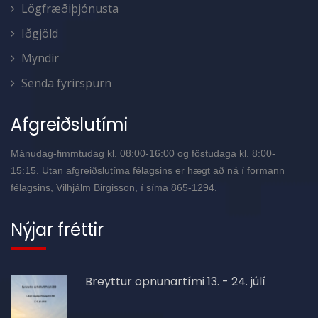
Lögfræðiþjónusta
Iðgjöld
Myndir
Senda fyrirspurn
Afgreiðslutími
Mánudag-fimmtudag kl. 08:00-16:00 og föstudaga kl. 8:00-
15:15. Utan afgreiðslutíma félagsins er hægt að ná í formann
félagsins, Vilhjálm Birgisson, í síma 865-1294.
Nýjar fréttir
Breyttur opnunartími 13. - 24. júlí