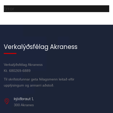
Error
Verkalýðsfélag Akraness
Verkalýðsfélag Akraness
Kt. 680269-6889
Til skrifstofunnar geta félagsmenn leitað eftir
upplýsingum og annarri aðstoð.
Þjóðbraut 1,
300 Akranes