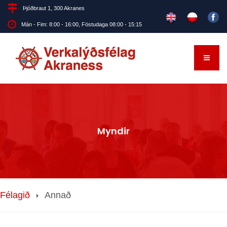
Þjóðbraut 1, 300 Akranes
Mán - Fim: 8:00 - 16:00, Föstudaga 08:00 - 15:15
Myndir
Félagið
Annað