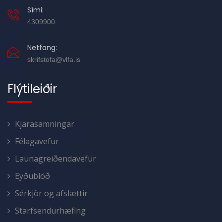
Sími:
4309900
Netfang:
skrifstofa@vlfa.is
Flýtileiðir
Kjarasamningar
Félagavefur
Launagreiðendavefur
Eyðublöð
Sérkjör og afslættir
Starfsendurhæfing