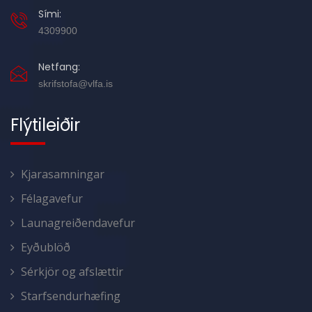
Sími:
4309900
Netfang:
skrifstofa@vlfa.is
Flýtileiðir
Kjarasamningar
Félagavefur
Launagreiðendavefur
Eyðublöð
Sérkjör og afslættir
Starfsendurhæfing