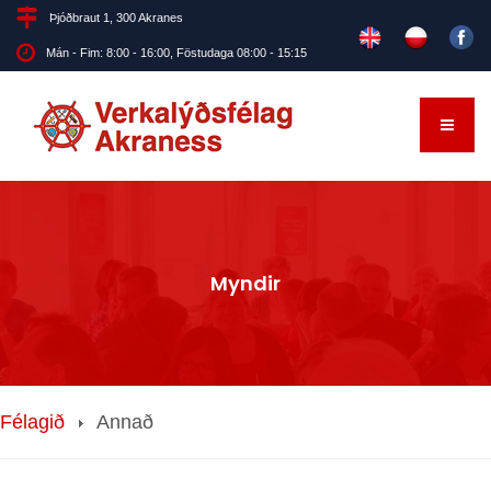
Þjóðbraut 1, 300 Akranes
Mán - Fim: 8:00 - 16:00, Föstudaga 08:00 - 15:15
Myndir
Félagið
Annað