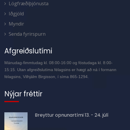
Lögfræðiþjónusta
Iðgjöld
Myndir
Senda fyrirspurn
Afgreiðslutími
Mánudag-fimmtudag kl. 08:00-16:00 og föstudaga kl. 8:00-
15:15. Utan afgreiðslutíma félagsins er hægt að ná í formann
félagsins, Vilhjálm Birgisson, í síma 865-1294.
Nýjar fréttir
Breyttur opnunartími 13. - 24. júlí