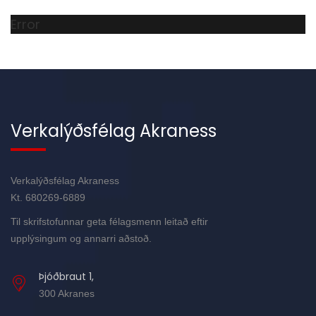
Error
Verkalýðsfélag Akraness
Verkalýðsfélag Akraness
Kt. 680269-6889
Til skrifstofunnar geta félagsmenn leitað eftir
upplýsingum og annarri aðstoð.
Þjóðbraut 1,
300 Akranes