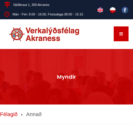
Þjóðbraut 1, 300 Akranes
Mán - Fim: 8:00 - 16:00, Föstudaga 08:00 - 15:15
Myndir
Félagið
Annað