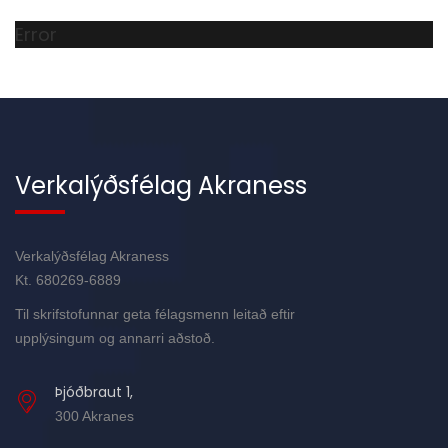
Error
Verkalýðsfélag Akraness
Verkalýðsfélag Akraness
Kt. 680269-6889
Til skrifstofunnar geta félagsmenn leitað eftir
upplýsingum og annarri aðstoð.
Þjóðbraut 1,
300 Akranes