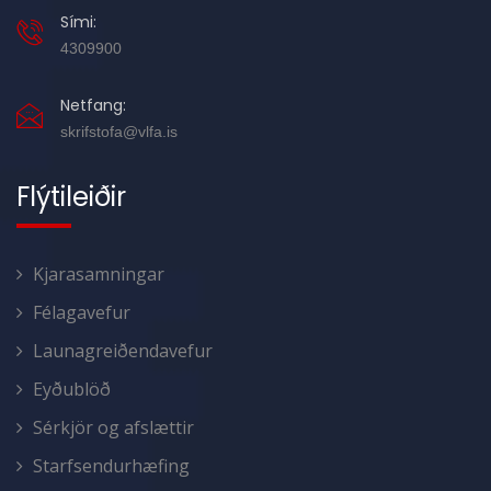
Sími:
4309900
Netfang:
skrifstofa@vlfa.is
Flýtileiðir
Kjarasamningar
Félagavefur
Launagreiðendavefur
Eyðublöð
Sérkjör og afslættir
Starfsendurhæfing