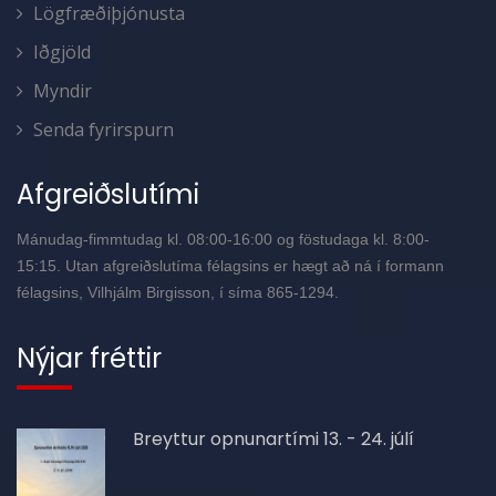
Lögfræðiþjónusta
Iðgjöld
Myndir
Senda fyrirspurn
Afgreiðslutími
Mánudag-fimmtudag kl. 08:00-16:00 og föstudaga kl. 8:00-
15:15. Utan afgreiðslutíma félagsins er hægt að ná í formann
félagsins, Vilhjálm Birgisson, í síma 865-1294.
Nýjar fréttir
Breyttur opnunartími 13. - 24. júlí