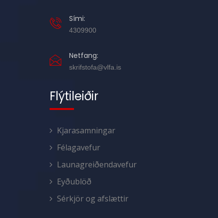
Sími:
4309900
Netfang:
skrifstofa@vlfa.is
Flýtileiðir
Kjarasamningar
Félagavefur
Launagreiðendavefur
Eyðublöð
Sérkjör og afslættir