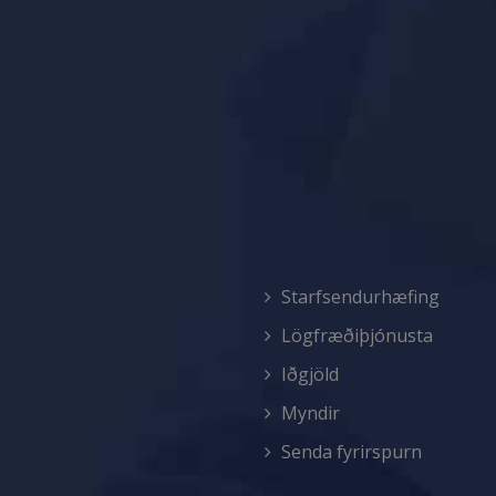
Starfsendurhæfing
Lögfræðiþjónusta
Iðgjöld
Myndir
Senda fyrirspurn