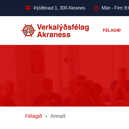
Þjóðbraut 1, 300 Akranes
Mán - Fim: 8:
FÉLAGIÐ
Félagið
Annað