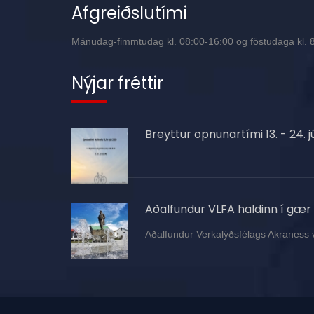
Afgreiðslutími
Mánudag-fimmtudag kl. 08:00-16:00 og föstudaga kl. 8:
Nýjar fréttir
Breyttur opnunartími 13. - 24. jú
Aðalfundur VLFA haldinn í gær
Aðalfundur Verkalýðsfélags Akraness 