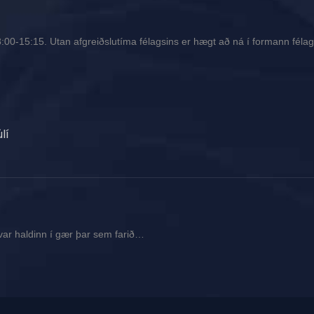
00-15:15. Utan afgreiðslutíma félagsins er hægt að ná í formann félags
lí
var haldinn í gær þar sem farið…