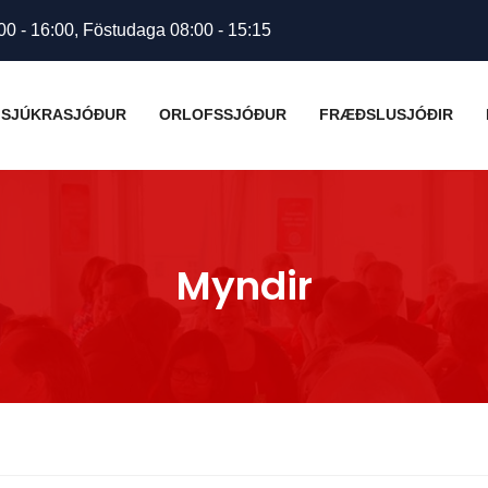
00 - 16:00, Föstudaga 08:00 - 15:15
SJÚKRASJÓÐUR
ORLOFSSJÓÐUR
FRÆÐSLUSJÓÐIR
Myndir