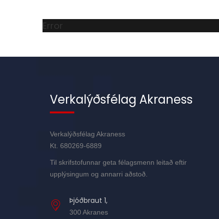
Error
Verkalýðsfélag Akraness
Verkalýðsfélag Akraness
Kt. 680269-6889
Til skrifstofunnar geta félagsmenn leitað eftir
upplýsingum og annarri aðstoð.
Þjóðbraut 1,
300 Akranes