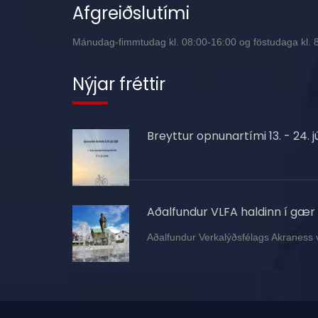
Afgreiðslutími
Mánudag-fimmtudag kl. 08:00-16:00 og föstudaga kl. 8:
Nýjar fréttir
Breyttur opnunartími 13. - 24. jú
Aðalfundur VLFA haldinn í gær
Aðalfundur Verkalýðsfélags Akraness 