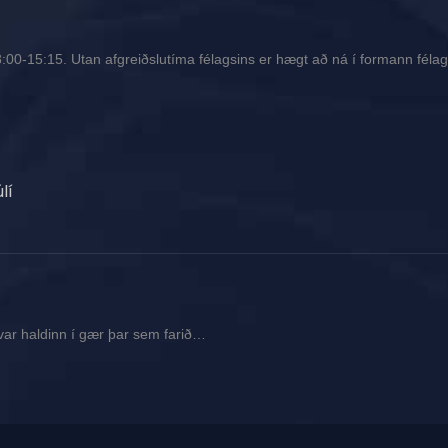
00-15:15. Utan afgreiðslutíma félagsins er hægt að ná í formann félags
lí
var haldinn í gær þar sem farið…