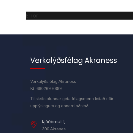
Error
Verkalýðsfélag Akraness
Verkalýðsfélag Akraness
Kt. 680269-6889
Til skrifstofunnar geta félagsmenn leitað eftir
upplýsingum og annarri aðstoð.
Þjóðbraut 1,
300 Akranes