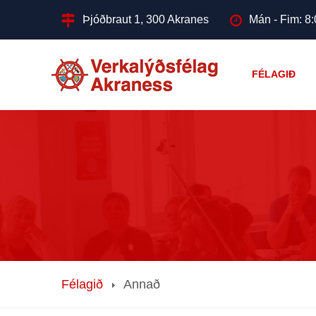
Þjóðbraut 1, 300 Akranes
Mán - Fim: 8:
FÉLAGIÐ
Félagið
Annað