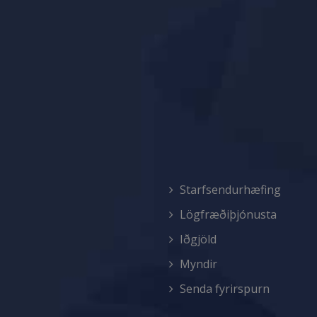
Starfsendurhæfing
Lögfræðiþjónusta
Iðgjöld
Myndir
Senda fyrirspurn