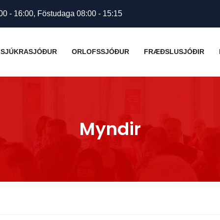
00 - 16:00, Föstudaga 08:00 - 15:15
SJÚKRASJÓÐUR
ORLOFSSJÓÐUR
FRÆÐSLUSJÓÐIR
Myndir