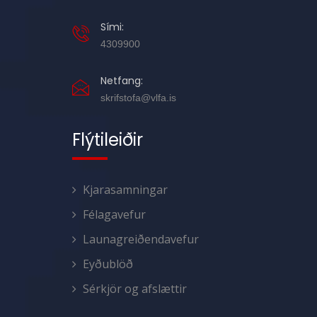
Sími:
4309900
Netfang:
skrifstofa@vlfa.is
Flýtileiðir
Kjarasamningar
Félagavefur
Launagreiðendavefur
Eyðublöð
Sérkjör og afslættir