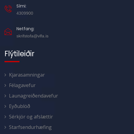
Sími:
4309900
Netfang:
skrifstofa@vlfa.is
Flýtileiðir
Kjarasamningar
Félagavefur
Launagreiðendavefur
Eyðublöð
Sérkjör og afslættir
Starfsendurhæfing