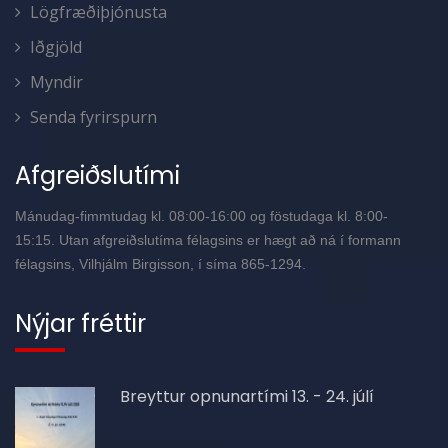
Lögfræðiþjónusta
Iðgjöld
Myndir
Senda fyrirspurn
Afgreiðslutími
Mánudag-fimmtudag kl. 08:00-16:00 og föstudaga kl. 8:00-
15:15. Utan afgreiðslutíma félagsins er hægt að ná í formann
félagsins, Vilhjálm Birgisson, í síma 865-1294.
Nýjar fréttir
Breyttur opnunartími 13. - 24. júlí