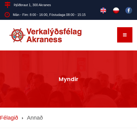
Þjóðbraut 1, 300 Akranes
Mán - Fim: 8:00 - 16:00, Föstudaga 08:00 - 15:15
Myndir
Félagið
Annað