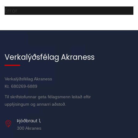
Error
Verkalýðsfélag Akraness
Verkalýðsfélag Akraness
Kt. 680269-6889
Til skrifstofunnar geta félagsmenn leitað eftir
upplýsingum og annarri aðstoð.
Þjóðbraut 1,
300 Akranes