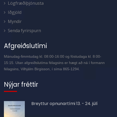
Lögfræðiþjónusta
Iðgjöld
Myndir
Senda fyrirspurn
Afgreiðslutími
Mánudag-fimmtudag kl. 08:00-16:00 og föstudaga kl. 8:00-
15:15. Utan afgreiðslutíma félagsins er hægt að ná í formann
félagsins, Vilhjálm Birgisson, í síma 865-1294.
Nýjar fréttir
Breyttur opnunartími 13. - 24. júlí