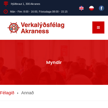
Þjóðbraut 1, 300 Akranes
Mán - Fim: 8:00 - 16:00, Föstudaga 08:00 - 15:15
Myndir
Félagið
Annað