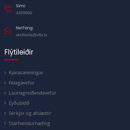
Sími:
4309900
Netfang:
skrifstofa@vlfa.is
Flýtileiðir
Kjarasamningar
Félagavefur
Launagreiðendavefur
Eyðublöð
Sérkjör og afslættir
Starfsendurhæfing