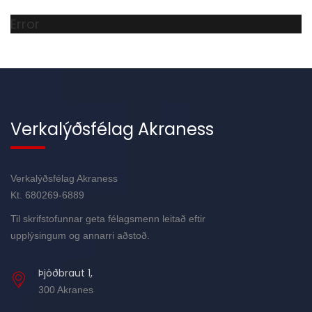
Error
Verkalýðsfélag Akraness
Verkalýðsfélag Akraness
Kt. 680269-6889
Til skrifstofunnar geta félagsmenn leitað eftir
upplýsingum og annarri aðstoð.
Þjóðbraut 1,
300 Akranes