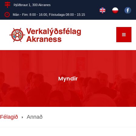
Þjóðbraut 1, 300 Akranes
Mán - Fim: 8:00 - 16:00, Föstudaga 08:00 - 15:15
Myndir
Félagið
Annað