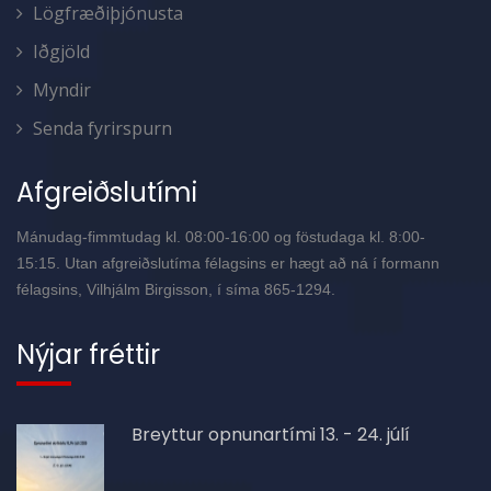
Lögfræðiþjónusta
Iðgjöld
Myndir
Senda fyrirspurn
Afgreiðslutími
Mánudag-fimmtudag kl. 08:00-16:00 og föstudaga kl. 8:00-
15:15. Utan afgreiðslutíma félagsins er hægt að ná í formann
félagsins, Vilhjálm Birgisson, í síma 865-1294.
Nýjar fréttir
Breyttur opnunartími 13. - 24. júlí