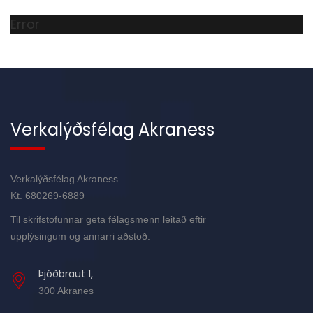
Error
Verkalýðsfélag Akraness
Verkalýðsfélag Akraness
Kt. 680269-6889
Til skrifstofunnar geta félagsmenn leitað eftir
upplýsingum og annarri aðstoð.
Þjóðbraut 1,
300 Akranes