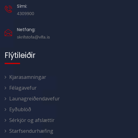
Sími:
4309900
Netfang:
skrifstofa@vlfa.is
Flýtileiðir
Kjarasamningar
Félagavefur
Launagreiðendavefur
Eyðublöð
Sérkjör og afslættir
Starfsendurhæfing