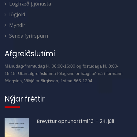
Lögfræðiþjónusta
Iðgjöld
Myndir
Senda fyrirspurn
Afgreiðslutími
Mánudag-fimmtudag kl. 08:00-16:00 og föstudaga kl. 8:00-
15:15. Utan afgreiðslutíma félagsins er hægt að ná í formann
félagsins, Vilhjálm Birgisson, í síma 865-1294.
Nýjar fréttir
Breyttur opnunartími 13. - 24. júlí