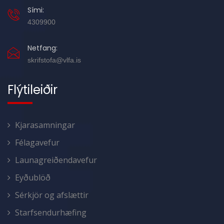
Sími:
4309900
Netfang:
skrifstofa@vlfa.is
Flýtileiðir
Kjarasamningar
Félagavefur
Launagreiðendavefur
Eyðublöð
Sérkjör og afslættir
Starfsendurhæfing