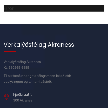
Error
Verkalýðsfélag Akraness
Verkalýðsfélag Akraness
Kt. 680269-6889
Til skrifstofunnar geta félagsmenn leitað eftir
upplýsingum og annarri aðstoð.
Þjóðbraut 1,
300 Akranes