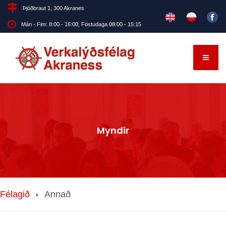
Þjóðbraut 1, 300 Akranes
Mán - Fim: 8:00 - 16:00, Föstudaga 08:00 - 15:15
Myndir
Félagið
Annað