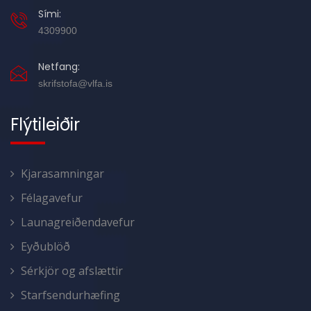
Sími:
4309900
Netfang:
skrifstofa@vlfa.is
Flýtileiðir
Kjarasamningar
Félagavefur
Launagreiðendavefur
Eyðublöð
Sérkjör og afslættir
Starfsendurhæfing