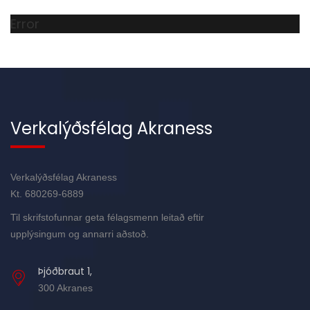
Error
Verkalýðsfélag Akraness
Verkalýðsfélag Akraness
Kt. 680269-6889
Til skrifstofunnar geta félagsmenn leitað eftir
upplýsingum og annarri aðstoð.
Þjóðbraut 1,
300 Akranes