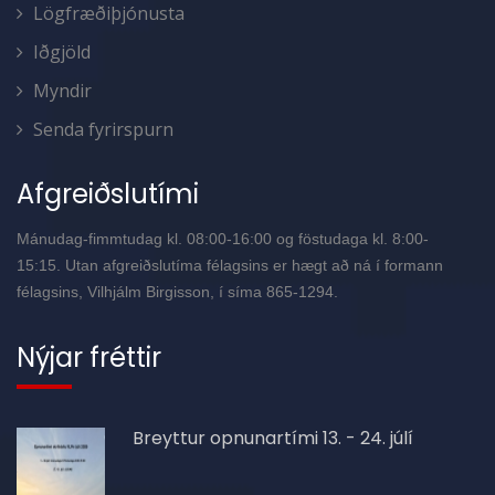
Lögfræðiþjónusta
Iðgjöld
Myndir
Senda fyrirspurn
Afgreiðslutími
Mánudag-fimmtudag kl. 08:00-16:00 og föstudaga kl. 8:00-
15:15. Utan afgreiðslutíma félagsins er hægt að ná í formann
félagsins, Vilhjálm Birgisson, í síma 865-1294.
Nýjar fréttir
Breyttur opnunartími 13. - 24. júlí