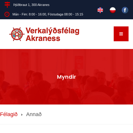
Þjóðbraut 1, 300 Akranes
Mán - Fim: 8:00 - 16:00, Föstudaga 08:00 - 15:15
Myndir
Félagið
Annað