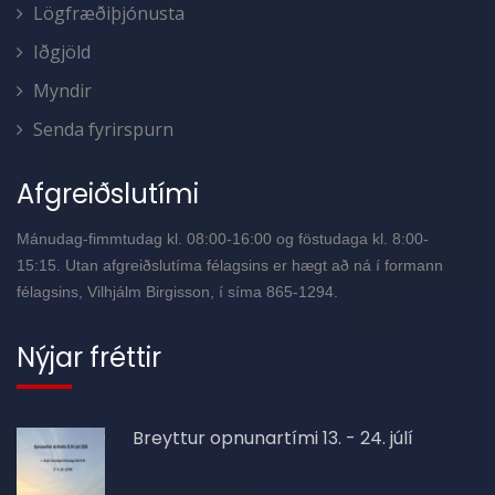
Lögfræðiþjónusta
Iðgjöld
Myndir
Senda fyrirspurn
Afgreiðslutími
Mánudag-fimmtudag kl. 08:00-16:00 og föstudaga kl. 8:00-
15:15. Utan afgreiðslutíma félagsins er hægt að ná í formann
félagsins, Vilhjálm Birgisson, í síma 865-1294.
Nýjar fréttir
Breyttur opnunartími 13. - 24. júlí