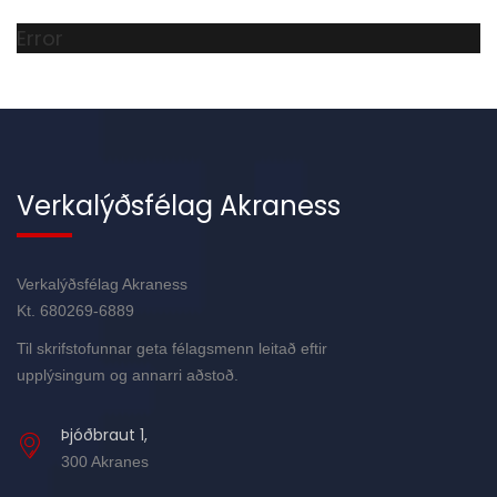
Error
Verkalýðsfélag Akraness
Verkalýðsfélag Akraness
Kt. 680269-6889
Til skrifstofunnar geta félagsmenn leitað eftir
upplýsingum og annarri aðstoð.
Þjóðbraut 1,
300 Akranes