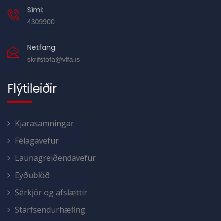
Sími:
4309900
Netfang:
skrifstofa@vlfa.is
Flýtileiðir
Kjarasamningar
Félagavefur
Launagreiðendavefur
Eyðublöð
Sérkjör og afslættir
Starfsendurhæfing