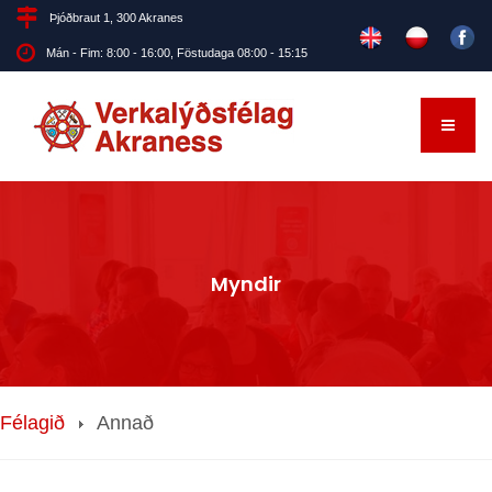
Þjóðbraut 1, 300 Akranes
Mán - Fim: 8:00 - 16:00, Föstudaga 08:00 - 15:15
Myndir
Félagið
Annað