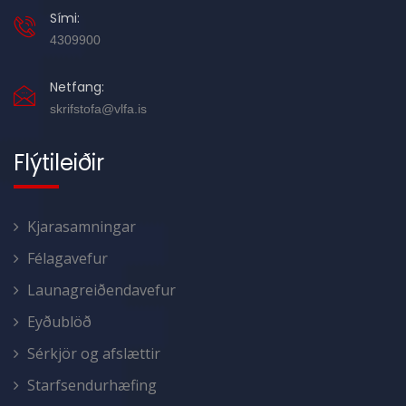
Sími:
4309900
Netfang:
skrifstofa@vlfa.is
Flýtileiðir
Kjarasamningar
Félagavefur
Launagreiðendavefur
Eyðublöð
Sérkjör og afslættir
Starfsendurhæfing