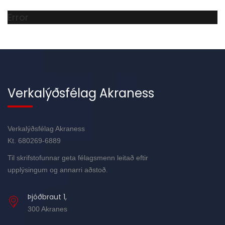
Error
Verkalýðsfélag Akraness
Verkalýðsfélag Akraness
Kt. 680269-6889
Til skrifstofunnar geta félagsmenn leitað eftir
upplýsingum og annarri aðstoð.
Þjóðbraut 1,
300 Akranes