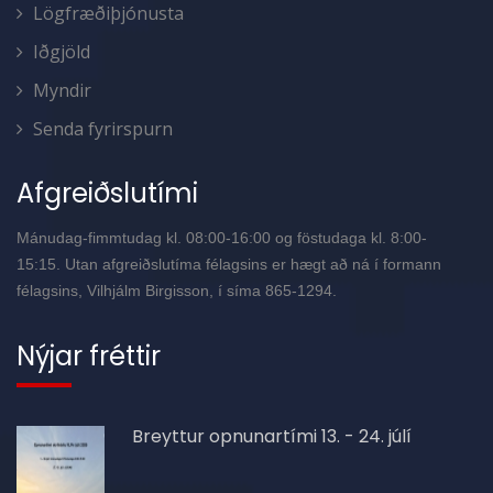
Lögfræðiþjónusta
Iðgjöld
Myndir
Senda fyrirspurn
Afgreiðslutími
Mánudag-fimmtudag kl. 08:00-16:00 og föstudaga kl. 8:00-
15:15. Utan afgreiðslutíma félagsins er hægt að ná í formann
félagsins, Vilhjálm Birgisson, í síma 865-1294.
Nýjar fréttir
Breyttur opnunartími 13. - 24. júlí