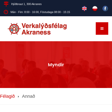
Þjóðbraut 1, 300 Akranes
Mán - Fim: 8:00 - 16:00, Föstudaga 08:00 - 15:15
Myndir
Félagið
Annað