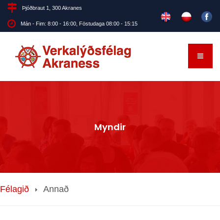
Þjóðbraut 1, 300 Akranes
Mán - Fim: 8:00 - 16:00, Föstudaga 08:00 - 15:15
Myndir
Félagið
Annað