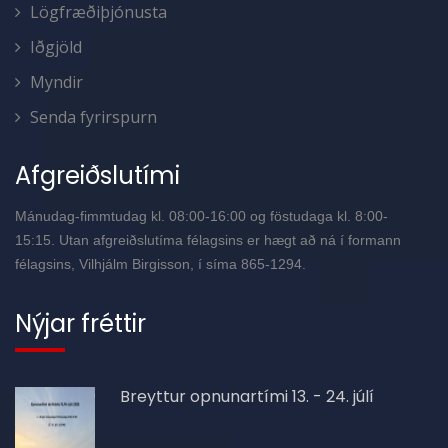
Lögfræðiþjónusta
Iðgjöld
Myndir
Senda fyrirspurn
Afgreiðslutími
Mánudag-fimmtudag kl. 08:00-16:00 og föstudaga kl. 8:00-
15:15. Utan afgreiðslutíma félagsins er hægt að ná í formann
félagsins, Vilhjálm Birgisson, í síma 865-1294.
Nýjar fréttir
Breyttur opnunartími 13. - 24. júlí