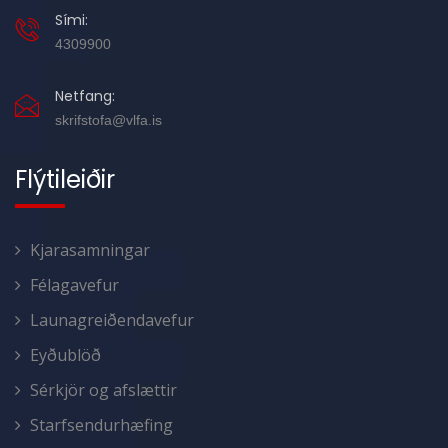
Sími:
4309900
Netfang:
skrifstofa@vlfa.is
Flýtileiðir
Kjarasamningar
Félagavefur
Launagreiðendavefur
Eyðublöð
Sérkjör og afslættir
Starfsendurhæfing