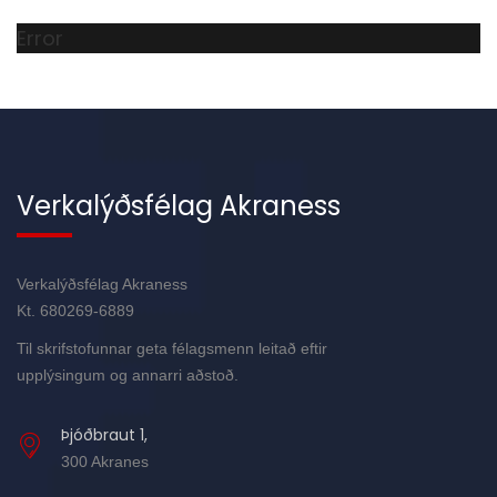
Error
Verkalýðsfélag Akraness
Verkalýðsfélag Akraness
Kt. 680269-6889
Til skrifstofunnar geta félagsmenn leitað eftir
upplýsingum og annarri aðstoð.
Þjóðbraut 1,
300 Akranes