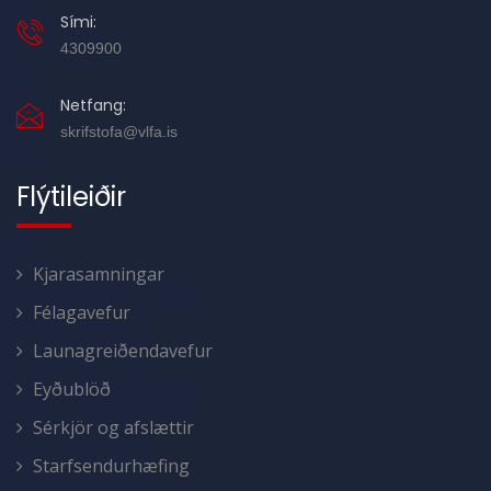
Sími:
4309900
Netfang:
skrifstofa@vlfa.is
Flýtileiðir
Kjarasamningar
Félagavefur
Launagreiðendavefur
Eyðublöð
Sérkjör og afslættir
Starfsendurhæfing