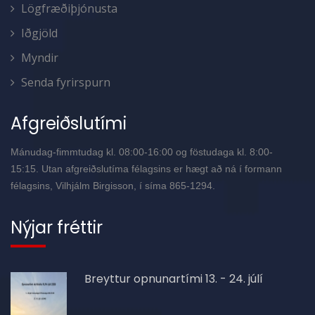
Lögfræðiþjónusta
Iðgjöld
Myndir
Senda fyrirspurn
Afgreiðslutími
Mánudag-fimmtudag kl. 08:00-16:00 og föstudaga kl. 8:00-
15:15. Utan afgreiðslutíma félagsins er hægt að ná í formann
félagsins, Vilhjálm Birgisson, í síma 865-1294.
Nýjar fréttir
Breyttur opnunartími 13. - 24. júlí