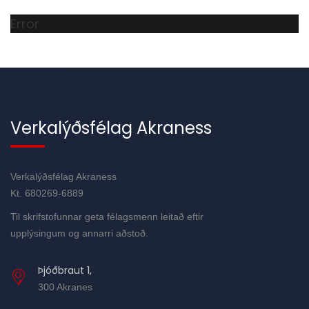
Error
Verkalýðsfélag Akraness
Verkalýðsfélag Akraness
Kt. 680269-6889
Til skrifstofunnar geta félagsmenn leitað eftir
upplýsingum og annarri aðstoð.
Þjóðbraut 1,
300 Akranes