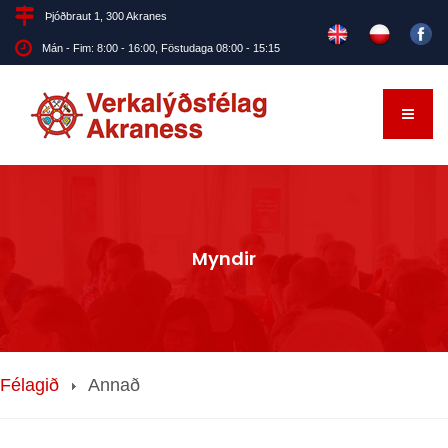
Þjóðbraut 1, 300 Akranes
Mán - Fim: 8:00 - 16:00, Föstudaga 08:00 - 15:15
Myndir
Félagið
Annað