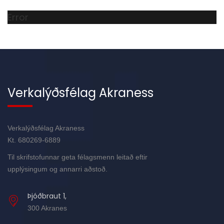
Error
Verkalýðsfélag Akraness
Verkalýðsfélag Akraness
Kt. 680269-6889
Til skrifstofunnar geta félagsmenn leitað eftir
upplýsingum og annarri aðstoð.
Þjóðbraut 1,
300 Akranes