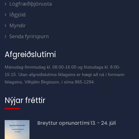
Lögfræðiþjónusta
Iðgjöld
Myndir
Senda fyrirspurn
Afgreiðslutími
Mánudag-fimmtudag kl. 08:00-16:00 og föstudaga kl. 8:00-
15:15. Utan afgreiðslutíma félagsins er hægt að ná í formann
félagsins, Vilhjálm Birgisson, í síma 865-1294.
Nýjar fréttir
Breyttur opnunartími 13. - 24. júlí