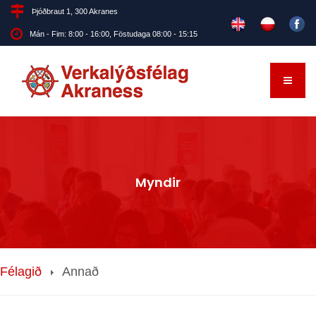
Þjóðbraut 1, 300 Akranes
Mán - Fim: 8:00 - 16:00, Föstudaga 08:00 - 15:15
Myndir
Félagið
Annað