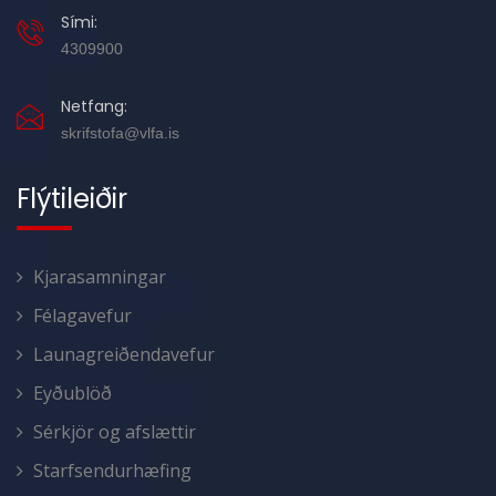
Sími:
4309900
Netfang:
skrifstofa@vlfa.is
Flýtileiðir
Kjarasamningar
Félagavefur
Launagreiðendavefur
Eyðublöð
Sérkjör og afslættir
Starfsendurhæfing