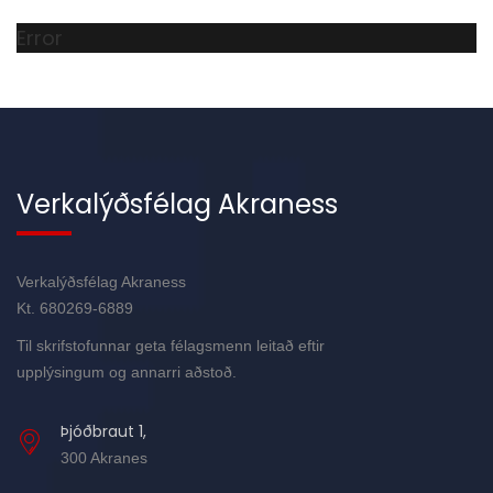
Error
Verkalýðsfélag Akraness
Verkalýðsfélag Akraness
Kt. 680269-6889
Til skrifstofunnar geta félagsmenn leitað eftir
upplýsingum og annarri aðstoð.
Þjóðbraut 1,
300 Akranes