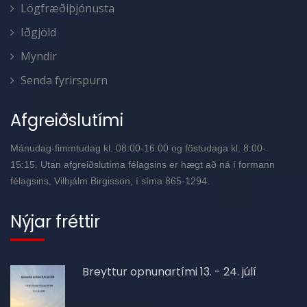
Lögfræðiþjónusta
Iðgjöld
Myndir
Senda fyrirspurn
Afgreiðslutími
Mánudag-fimmtudag kl. 08:00-16:00 og föstudaga kl. 8:00-
15:15. Utan afgreiðslutíma félagsins er hægt að ná í formann
félagsins, Vilhjálm Birgisson, í síma 865-1294.
Nýjar fréttir
Breyttur opnunartími 13. - 24. júlí