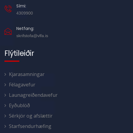
Sími:
4309900
Netfang:
skrifstofa@vlfa.is
Flýtileiðir
Kjarasamningar
Félagavefur
Launagreiðendavefur
Eyðublöð
Sérkjör og afslættir
Starfsendurhæfing