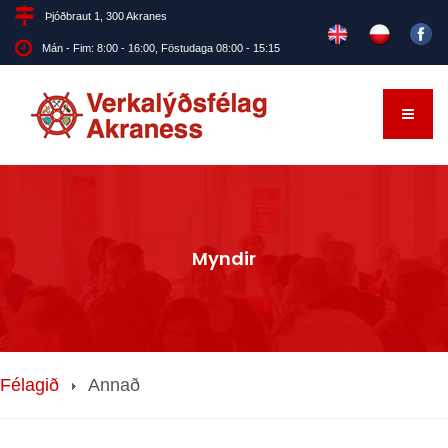
Þjóðbraut 1, 300 Akranes
Mán - Fim: 8:00 - 16:00, Föstudaga 08:00 - 15:15
Myndir
Félagið
Annað