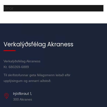
Error
Verkalýðsfélag Akraness
Verkalýðsfélag Akraness
Kt. 680269-6889
Til skrifstofunnar geta félagsmenn leitað eftir
upplýsingum og annarri aðstoð.
Þjóðbraut 1,
300 Akranes