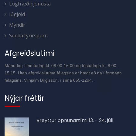
Lögfræðiþjónusta
Iðgjöld
Myndir
Senda fyrirspurn
Afgreiðslutími
Mánudag-fimmtudag kl. 08:00-16:00 og föstudaga kl. 8:00-
15:15. Utan afgreiðslutíma félagsins er hægt að ná í formann
félagsins, Vilhjálm Birgisson, í síma 865-1294.
Nýjar fréttir
Breyttur opnunartími 13. - 24. júlí