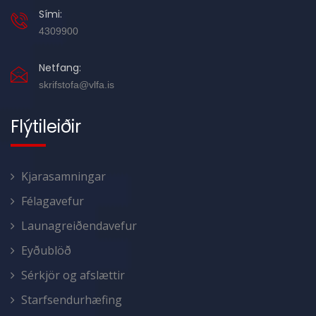
Sími:
4309900
Netfang:
skrifstofa@vlfa.is
Flýtileiðir
Kjarasamningar
Félagavefur
Launagreiðendavefur
Eyðublöð
Sérkjör og afslættir
Starfsendurhæfing