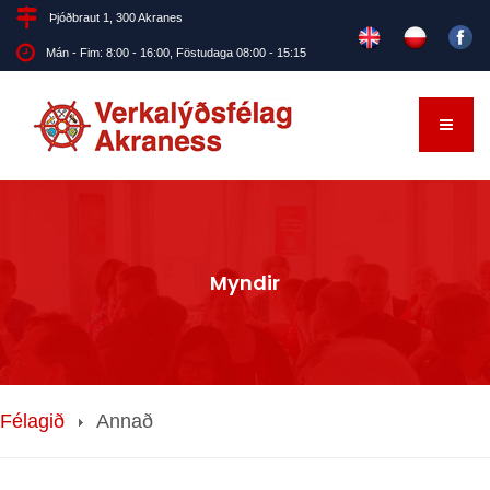
Þjóðbraut 1, 300 Akranes
Mán - Fim: 8:00 - 16:00, Föstudaga 08:00 - 15:15
Myndir
Félagið
Annað