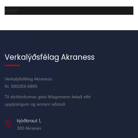
Error
Verkalýðsfélag Akraness
Verkalýðsfélag Akraness
Kt. 680269-6889
Til skrifstofunnar geta félagsmenn leitað eftir
upplýsingum og annarri aðstoð.
Þjóðbraut 1,
300 Akranes