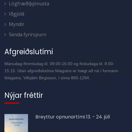
Lögfræðiþjónusta
Iðgjöld
Myndir
Senda fyrirspurn
Afgreiðslutími
Mánudag-fimmtudag kl. 08:00-16:00 og föstudaga kl. 8:00-
15:15. Utan afgreiðslutíma félagsins er hægt að ná í formann
félagsins, Vilhjálm Birgisson, í síma 865-1294.
Nýjar fréttir
Breyttur opnunartími 13. - 24. júlí