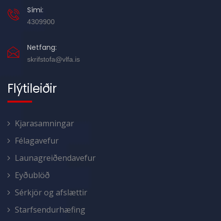
Sími:
4309900
Netfang:
skrifstofa@vlfa.is
Flýtileiðir
Kjarasamningar
Félagavefur
Launagreiðendavefur
Eyðublöð
Sérkjör og afslættir
Starfsendurhæfing