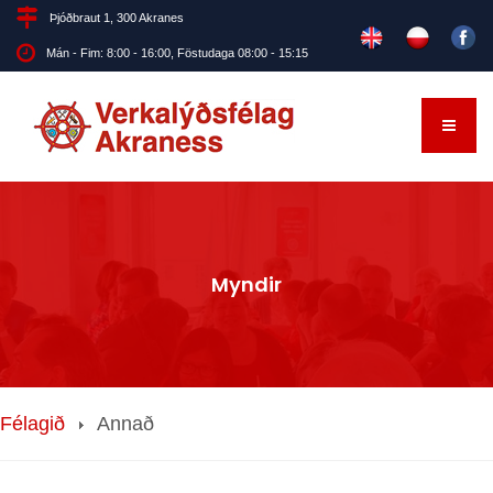
Þjóðbraut 1, 300 Akranes
Mán - Fim: 8:00 - 16:00, Föstudaga 08:00 - 15:15
Myndir
Félagið
Annað