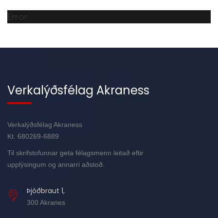
Error
Verkalýðsfélag Akraness
Verkalýðsfélag Akraness
Kt. 680269-6889
Til skrifstofunnar geta félagsmenn leitað eftir
upplýsingum og annarri aðstoð.
Þjóðbraut 1,
300 Akranes