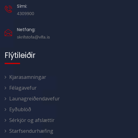
Sími:
4309900
Netfang:
skrifstofa@vlfa.is
Flýtileiðir
Kjarasamningar
Félagavefur
Launagreiðendavefur
Eyðublöð
Sérkjör og afslættir
Starfsendurhæfing