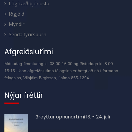
Lögfræðiþjónusta
Iðgjöld
Myndir
Senda fyrirspurn
Afgreiðslutími
Mánudag-fimmtudag kl. 08:00-16:00 og föstudaga kl. 8:00-
15:15. Utan afgreiðslutíma félagsins er hægt að ná í formann
félagsins, Vilhjálm Birgisson, í síma 865-1294.
Nýjar fréttir
Breyttur opnunartími 13. - 24. júlí