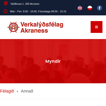
Þjóðbraut 1, 300 Akranes
Mán - Fim: 8:00 - 16:00, Föstudaga 08:00 - 15:15
Myndir
Félagið
Annað