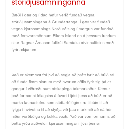
stóriðjusamninganna
Bæði í gær og í dag hefur verið fundað vegna
stóriðjusamningana á Grundartanga. Í gær var fundað
vegna kjarasamnings Norðuráls og í morgun var fundað
með forsvarsmönnum Elkem Ísland en á þessum fundum
situr Ragnar Árnason fulltrúi Samtaka atvinnulífsins með
fyrirtækjunum.
Það er skemmst frá því að segja að þrátt fyrir að búið sé
að funda fimm sinnum með hvorum aðila fyrir sig þá er
gangur í viðræðunum afskaplega takmarkaður. Kemur
það formanni félagsins á óvart í ljósi þess að búið er að
marka launastefnu sem stéttarfélögin eru tilbúin til að
fylgja í hvívetna til að styðja við þau markmið að ná hér
niður verðbólgu og lækka vexti. Það var von formanns að
þetta yrðu auðveldir kjarasamningar í ljósi þeirrar