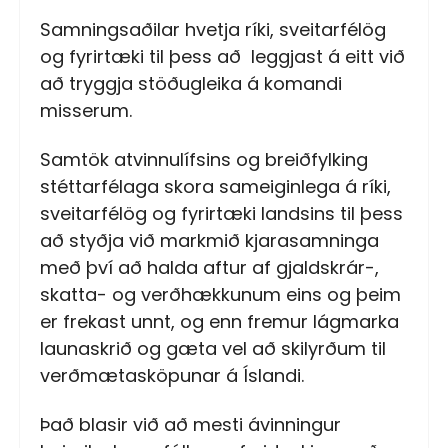
Samningsaðilar hvetja ríki, sveitarfélög
og fyrirtæki til þess að leggjast á eitt við
að tryggja stöðugleika á komandi
misserum.
Samtök atvinnulífsins og breiðfylking
stéttarfélaga skora sameiginlega á ríki,
sveitarfélög og fyrirtæki landsins til þess
að styðja við markmið kjarasamninga
með því að halda aftur af gjaldskrár-,
skatta- og verðhækkunum eins og þeim
er frekast unnt, og enn fremur lágmarka
launaskrið og gæta vel að skilyrðum til
verðmætasköpunar á Íslandi.
Það blasir við að mesti ávinningur