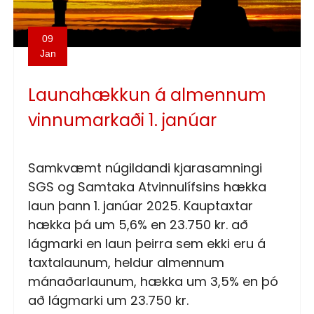
09
Jan
Launahækkun á almennum
vinnumarkaði 1. janúar
Samkvæmt núgildandi kjarasamningi
SGS og Samtaka Atvinnulífsins hækka
laun þann 1. janúar 2025. Kauptaxtar
hækka þá um 5,6% en 23.750 kr. að
lágmarki en laun þeirra sem ekki eru á
taxtalaunum, heldur almennum
mánaðarlaunum, hækka um 3,5% en þó
að lágmarki um 23.750 kr.