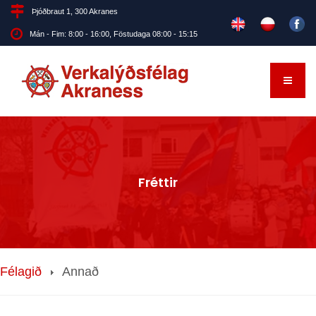
Þjóðbraut 1, 300 Akranes
Mán - Fim: 8:00 - 16:00, Föstudaga 08:00 - 15:15
Fréttir
Félagið
Annað