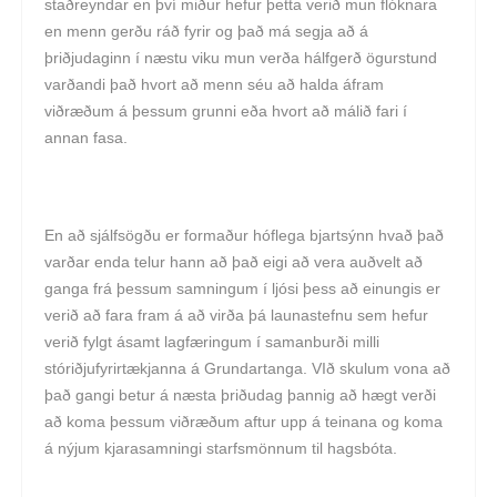
staðreyndar en því miður hefur þetta verið mun flóknara
en menn gerðu ráð fyrir og það má segja að á
þriðjudaginn í næstu viku mun verða hálfgerð ögurstund
varðandi það hvort að menn séu að halda áfram
viðræðum á þessum grunni eða hvort að málið fari í
annan fasa.
En að sjálfsögðu er formaður hóflega bjartsýnn hvað það
varðar enda telur hann að það eigi að vera auðvelt að
ganga frá þessum samningum í ljósi þess að einungis er
verið að fara fram á að virða þá launastefnu sem hefur
verið fylgt ásamt lagfæringum í samanburði milli
stóriðjufyrirtækjanna á Grundartanga. VIð skulum vona að
það gangi betur á næsta þriðudag þannig að hægt verði
að koma þessum viðræðum aftur upp á teinana og koma
á nýjum kjarasamningi starfsmönnum til hagsbóta.