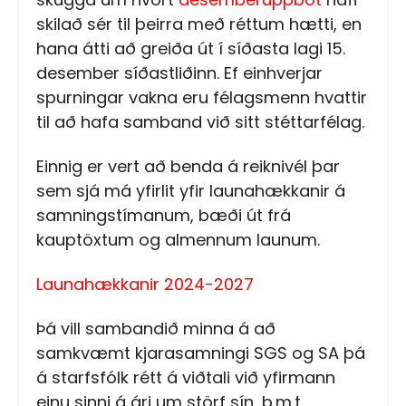
skilað sér til þeirra með réttum hætti, en
hana átti að greiða út í síðasta lagi 15.
desember síðastliðinn. Ef einhverjar
spurningar vakna eru félagsmenn hvattir
til að hafa samband við sitt stéttarfélag.
Einnig er vert að benda á reiknivél þar
sem sjá má yfirlit yfir launahækkanir á
samningstímanum, bæði út frá
kauptöxtum og almennum launum.
Launahækkanir 2024-2027
Þá vill sambandið minna á að
samkvæmt kjarasamningi SGS og SA þá
á starfsfólk rétt á viðtali við yfirmann
einu sinni á ári um störf sín, þ.m.t.