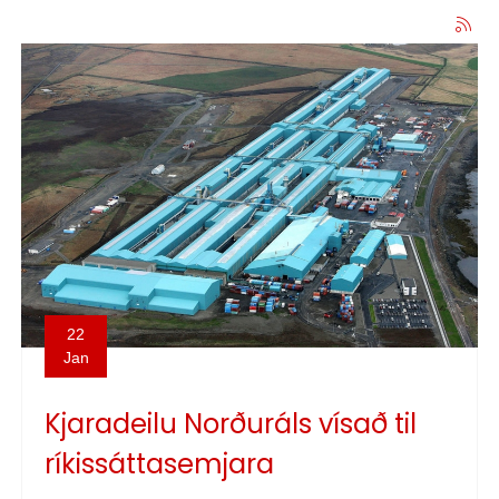
22
Jan
Kjaradeilu Norðuráls vísað til
ríkissáttasemjara