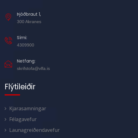
Þjóðbraut 1,
300 Akranes
Sími:
4309900
Netfang:
skrifstofa@vlfa.is
Flýtileiðir
Kjarasamningar
Félagavefur
Launagreiðendavefur