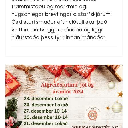
frammistöðu og markmið og
hugsanlegar breytingar á starfskjörum.
Óski starfsmaður eftir viðtali skal það
veitt innan tveggja mánaða og liggi
niðurstaða þess fyrir innan mánaðar.