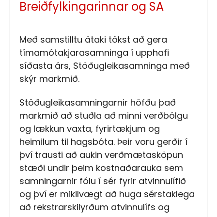
Breiðfylkingarinnar og SA
Með samstilltu átaki tókst að gera
tímamótakjarasamninga í upphafi
síðasta árs, Stöðugleikasamninga með
skýr markmið.
Stöðugleikasamningarnir höfðu það
markmið að stuðla að minni verðbólgu
og lækkun vaxta, fyrirtækjum og
heimilum til hagsbóta. Þeir voru gerðir í
því trausti að aukin verðmætasköpun
stæði undir þeim kostnaðarauka sem
samningarnir fólu í sér fyrir atvinnulífið
og því er mikilvægt að huga sérstaklega
að rekstrarskilyrðum atvinnulífs og