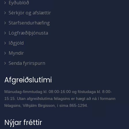
Eyðublöð
Sérkjör og afslættir
Starfsendurhæfing
Lögfræðiþjónusta
Iðgjöld
Myndir
Senda fyrirspurn
Afgreiðslutími
Mánudag-fimmtudag kl. 08:00-16:00 og föstudaga kl. 8:00-
15:15. Utan afgreiðslutíma félagsins er hægt að ná í formann
félagsins, Vilhjálm Birgisson, í síma 865-1294.
Nýjar fréttir