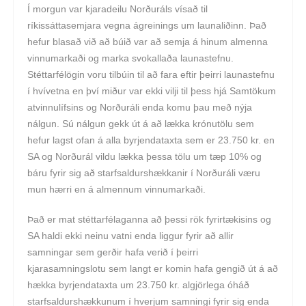
Í morgun var kjaradeilu Norðuráls vísað til
ríkissáttasemjara vegna ágreinings um launaliðinn. Það
hefur blasað við að búið var að semja á hinum almenna
vinnumarkaði og marka svokallaða launastefnu.
Stéttarfélögin voru tilbúin til að fara eftir þeirri launastefnu
í hvívetna en því miður var ekki vilji til þess hjá Samtökum
atvinnulífsins og Norðuráli enda komu þau með nýja
nálgun. Sú nálgun gekk út á að lækka krónutölu sem
hefur lagst ofan á alla byrjendataxta sem er 23.750 kr. en
SA og Norðurál vildu lækka þessa tölu um tæp 10% og
báru fyrir sig að starfsaldurshækkanir í Norðuráli væru
mun hærri en á almennum vinnumarkaði.
Það er mat stéttarfélaganna að þessi rök fyrirtækisins og
SA haldi ekki neinu vatni enda liggur fyrir að allir
samningar sem gerðir hafa verið í þeirri
kjarasamningslotu sem langt er komin hafa gengið út á að
hækka byrjendataxta um 23.750 kr. algjörlega óháð
starfsaldurshækkunum í hverjum samningi fyrir sig enda