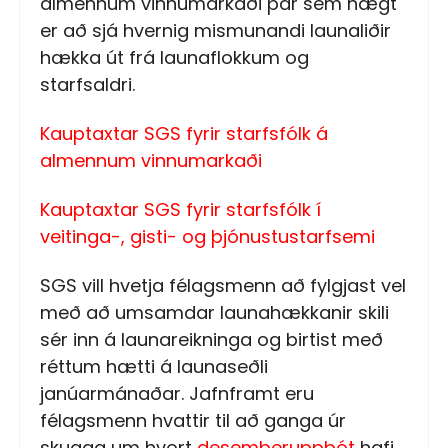
almennum vinnumarkaði þar sem hægt
er að sjá hvernig mismunandi launaliðir
hækka út frá launaflokkum og
starfsaldri.
Kauptaxtar SGS fyrir starfsfólk á
almennum vinnumarkaði
Kauptaxtar SGS fyrir starfsfólk í
veitinga-, gisti- og þjónustustarfsemi
SGS vill hvetja félagsmenn að fylgjast vel
með að umsamdar launahækkanir skili
sér inn á launareikninga og birtist með
réttum hætti á launaseðli
janúarmánaðar. Jafnframt eru
félagsmenn hvattir til að ganga úr
skugga um hvort
desemberuppbót
hafi