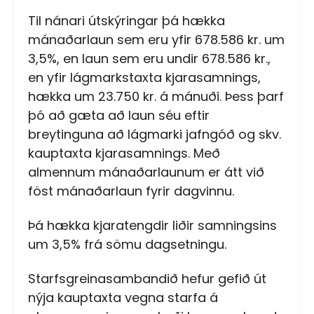
Til nánari útskýringar þá hækka
mánaðarlaun sem eru yfir 678.586 kr. um
3,5%, en laun sem eru undir 678.586 kr.,
en yfir lágmarkstaxta kjarasamnings,
hækka um 23.750 kr. á mánuði. Þess þarf
þó að gæta að laun séu eftir
breytinguna að lágmarki jafngóð og skv.
kauptaxta kjarasamnings. Með
almennum mánaðarlaunum er átt við
föst mánaðarlaun fyrir dagvinnu.
Þá hækka kjaratengdir liðir samningsins
um 3,5% frá sömu dagsetningu.
Starfsgreinasambandið hefur gefið út
nýja kauptaxta vegna starfa á