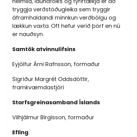
heimila, launafólks og fyrirtækja er að
tryggja verðstöðugleika sem tryggir
áframhaldandi minnkun verðbólgu og
lækkun vaxta. Oft hefur verið þörf en nú
er nauðsyn.
Samtök atvinnulífsins
Eyjólfur Árni Rafnsson, formaður
Sigríður Margrét Oddsdóttir,
framkvæmdastjóri
Starfsgreinasamband Íslands
Vilhjálmur Birgisson, formaður
Efling