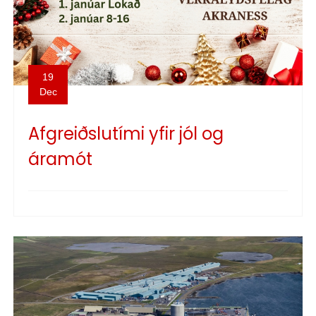
19
Dec
Afgreiðslutími yfir jól og
áramót