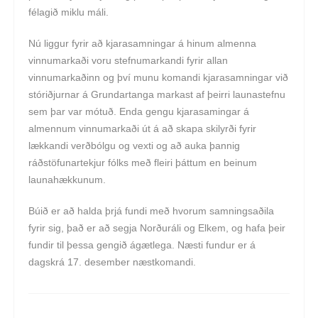
félagið miklu máli.
Nú liggur fyrir að kjarasamningar á hinum almenna
vinnumarkaði voru stefnumarkandi fyrir allan
vinnumarkaðinn og því munu komandi kjarasamningar við
stóriðjurnar á Grundartanga markast af þeirri launastefnu
sem þar var mótuð. Enda gengu kjarasamingar á
almennum vinnumarkaði út á að skapa skilyrði fyrir
lækkandi verðbólgu og vexti og að auka þannig
ráðstöfunartekjur fólks með fleiri þáttum en beinum
launahækkunum.
Búið er að halda þrjá fundi með hvorum samningsaðila
fyrir sig, það er að segja Norðuráli og Elkem, og hafa þeir
fundir til þessa gengið ágætlega. Næsti fundur er á
dagskrá 17. desember næstkomandi.