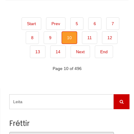
Start
Prev
5
6
7
8
9
10
11
12
13
14
Next
End
Page 10 of 496
Fréttir