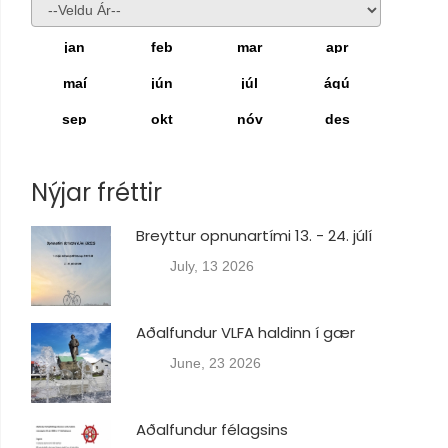
jan
feb
mar
apr
maí
jún
júl
ágú
sep
okt
nóv
des
Nýjar fréttir
Breyttur opnunartími 13. - 24. júlí
July, 13 2026
Aðalfundur VLFA haldinn í gær
June, 23 2026
Aðalfundur félagsins