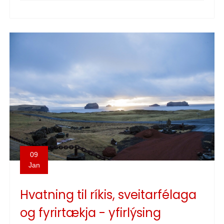
09
Jan
Hvatning til ríkis, sveitarfélaga
og fyrirtækja - yfirlýsing