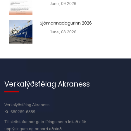
June, 09 2026
Sjómannadagurinn 2026
June, 08 2026
Verkalýðsfélag Akraness
Verkalýðsfélag Akraness
Kt. 680269-6889
Til skrifstofunnar geta félagsmenn leitað eftir
upplýsingum og annarri aðstoð.