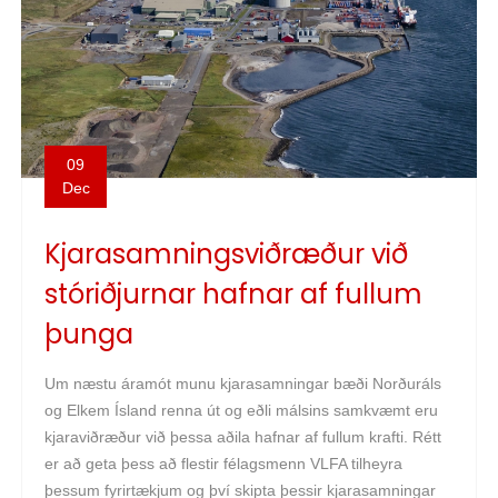
09
Dec
Kjarasamningsviðræður við
stóriðjurnar hafnar af fullum
þunga
Um næstu áramót munu kjarasamningar bæði Norðuráls
og Elkem Ísland renna út og eðli málsins samkvæmt eru
kjaraviðræður við þessa aðila hafnar af fullum krafti. Rétt
er að geta þess að flestir félagsmenn VLFA tilheyra
þessum fyrirtækjum og því skipta þessir kjarasamningar