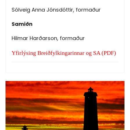
Sólveig Anna Jónsdóttir, formaður
Samiðn
Hilmar Harðarson, formaður
Yfirlýsing Breiðfylkingarinnar og SA (PDF)