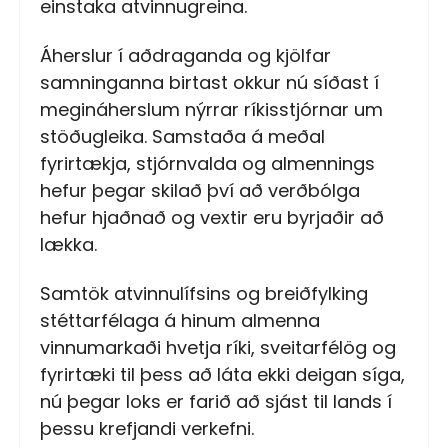
einstaka atvinnugreina.
Áherslur í aðdraganda og kjölfar
samninganna birtast okkur nú síðast í
megináherslum nýrrar ríkisstjórnar um
stöðugleika. Samstaða á meðal
fyrirtækja, stjórnvalda og almennings
hefur þegar skilað því að verðbólga
hefur hjaðnað og vextir eru byrjaðir að
lækka.
Samtök atvinnulífsins og breiðfylking
stéttarfélaga á hinum almenna
vinnumarkaði hvetja ríki, sveitarfélög og
fyrirtæki til þess að láta ekki deigan síga,
nú þegar loks er farið að sjást til lands í
þessu krefjandi verkefni.