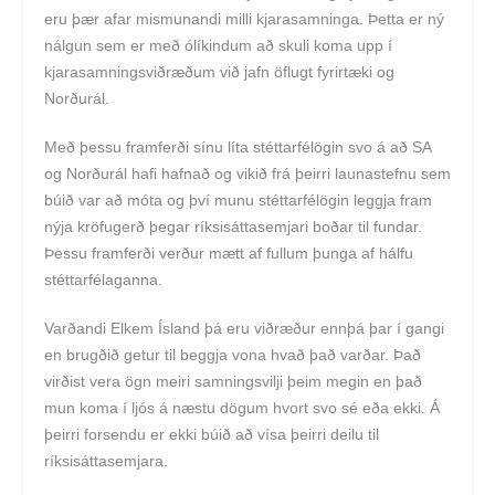
eru þær afar mismunandi milli kjarasamninga. Þetta er ný
nálgun sem er með ólíkindum að skuli koma upp í
kjarasamningsviðræðum við jafn öflugt fyrirtæki og
Norðurál.
Með þessu framferði sínu líta stéttarfélögin svo á að SA
og Norðurál hafi hafnað og vikið frá þeirri launastefnu sem
búið var að móta og því munu stéttarfélögin leggja fram
nýja kröfugerð þegar ríksisáttasemjari boðar til fundar.
Þessu framferði verður mætt af fullum þunga af hálfu
stéttarfélaganna.
Varðandi Elkem Ísland þá eru viðræður ennþá þar í gangi
en brugðið getur til beggja vona hvað það varðar. Það
virðist vera ögn meiri samningsvilji þeim megin en það
mun koma í ljós á næstu dögum hvort svo sé eða ekki. Á
þeirri forsendu er ekki búið að vísa þeirri deilu til
ríksisáttasemjara.