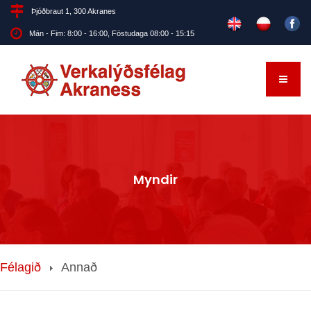
Þjóðbraut 1, 300 Akranes
Mán - Fim: 8:00 - 16:00, Föstudaga 08:00 - 15:15
Myndir
Félagið
Annað