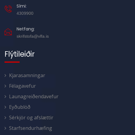
Sími:
4309900
Netfang:
skrifstofa@vlfa.is
Flýtileiðir
Kjarasamningar
Félagavefur
Launagreiðendavefur
Eyðublöð
Sérkjör og afslættir
Starfsendurhæfing