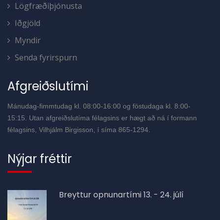
Lögfræðiþjónusta
Iðgjöld
Myndir
Senda fyrirspurn
Afgreiðslutími
Mánudag-fimmtudag kl. 08:00-16:00 og föstudaga kl. 8:00-
15:15. Utan afgreiðslutíma félagsins er hægt að ná í formann
félagsins, Vilhjálm Birgisson, í síma 865-1294.
Nýjar fréttir
Breyttur opnunartími 13. - 24. júlí