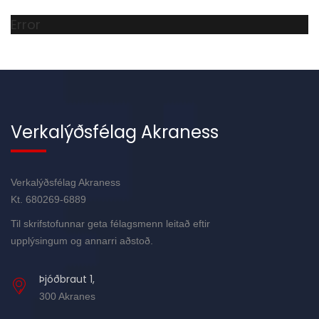
Error
Verkalýðsfélag Akraness
Verkalýðsfélag Akraness
Kt. 680269-6889
Til skrifstofunnar geta félagsmenn leitað eftir
upplýsingum og annarri aðstoð.
Þjóðbraut 1,
300 Akranes