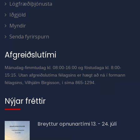
Lögfræðiþjónusta
Iðgjöld
Myndir
Senda fyrirspurn
Afgreiðslutími
Mánudag-fimmtudag kl. 08:00-16:00 og föstudaga kl. 8:00-
15:15. Utan afgreiðslutíma félagsins er hægt að ná í formann
félagsins, Vilhjálm Birgisson, í síma 865-1294.
Nýjar fréttir
Breyttur opnunartími 13. - 24. júlí