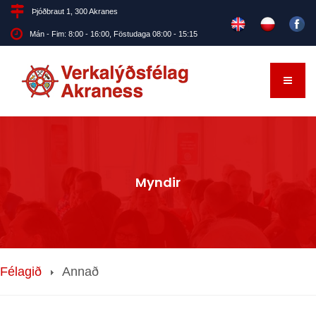
Þjóðbraut 1, 300 Akranes
Mán - Fim: 8:00 - 16:00, Föstudaga 08:00 - 15:15
Myndir
Félagið
Annað