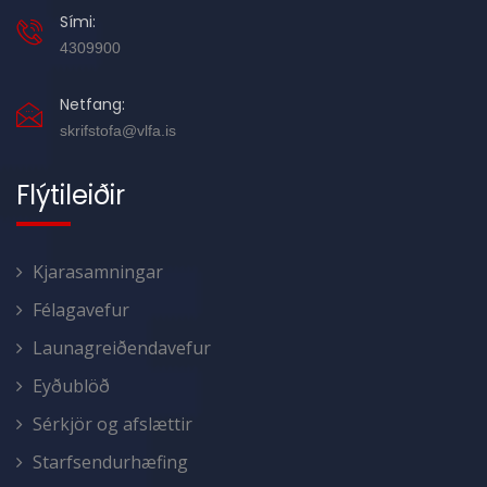
Sími:
4309900
Netfang:
skrifstofa@vlfa.is
Flýtileiðir
Kjarasamningar
Félagavefur
Launagreiðendavefur
Eyðublöð
Sérkjör og afslættir
Starfsendurhæfing