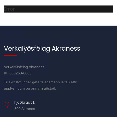
Error
Verkalýðsfélag Akraness
Verkalýðsfélag Akraness
Kt. 680269-6889
Til skrifstofunnar geta félagsmenn leitað eftir
upplýsingum og annarri aðstoð.
Þjóðbraut 1,
300 Akranes