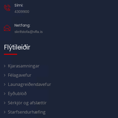
Sími:
4309900
Netfang:
skrifstofa@vlfa.is
Flýtileiðir
Kjarasamningar
Félagavefur
Launagreiðendavefur
Eyðublöð
Sérkjör og afslættir
Starfsendurhæfing