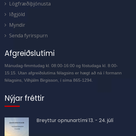
Lögfræðiþjónusta
Iðgjöld
Myndir
Senda fyrirspurn
Afgreiðslutími
Mánudag-fimmtudag kl. 08:00-16:00 og föstudaga kl. 8:00-
15:15. Utan afgreiðslutíma félagsins er hægt að ná í formann
félagsins, Vilhjálm Birgisson, í síma 865-1294.
Nýjar fréttir
Breyttur opnunartími 13. - 24. júlí