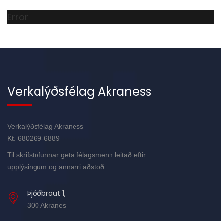
Error
Verkalýðsfélag Akraness
Verkalýðsfélag Akraness
Kt. 680269-6889
Til skrifstofunnar geta félagsmenn leitað eftir
upplýsingum og annarri aðstoð.
Þjóðbraut 1,
300 Akranes