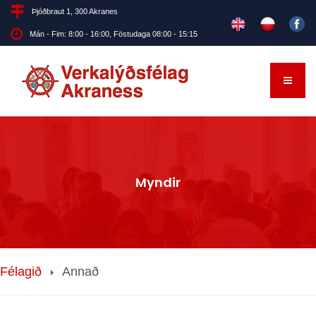
Þjóðbraut 1, 300 Akranes
Mán - Fim: 8:00 - 16:00, Föstudaga 08:00 - 15:15
Myndir
Félagið
Annað