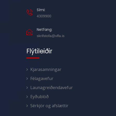
Sími:
4309900
Netfang:
skrifstofa@vlfa.is
Flýtileiðir
Kjarasamningar
Félagavefur
Launagreiðendavefur
Eyðublöð
Sérkjör og afslættir