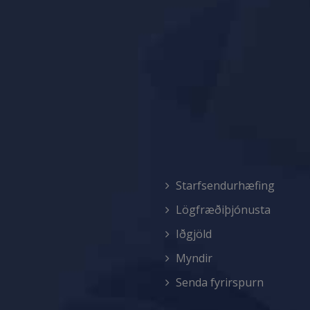
Starfsendurhæfing
Lögfræðiþjónusta
Iðgjöld
Myndir
Senda fyrirspurn