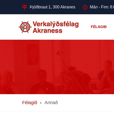
Þjóðbraut 1, 300 Akranes
Mán - Fim: 8:
FÉLAGIÐ
Félagið
Annað