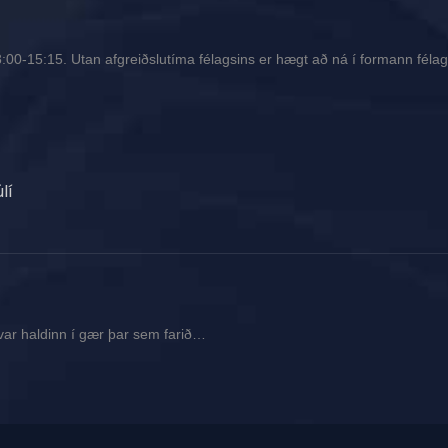
00-15:15. Utan afgreiðslutíma félagsins er hægt að ná í formann félags
lí
var haldinn í gær þar sem farið…