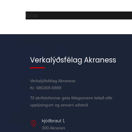
Error
Verkalýðsfélag Akraness
Verkalýðsfélag Akraness
Kt. 680269-6889
Til skrifstofunnar geta félagsmenn leitað eftir
upplýsingum og annarri aðstoð.
Þjóðbraut 1,
300 Akranes