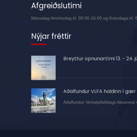
Afgreiðslutími
Mánudag-fimmtudag kl. 08:00-16:00 og föstudaga kl. 8:
Nýjar fréttir
Breyttur opnunartími 13. - 24. jú
Aðalfundur VLFA haldinn í gær
Aðalfundur Verkalýðsfélags Akraness 