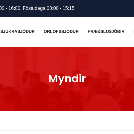
00 - 16:00, Föstudaga 08:00 - 15:15
SJÚKRASJÓÐUR
ORLOFSSJÓÐUR
FRÆÐSLUSJÓÐIR
Myndir