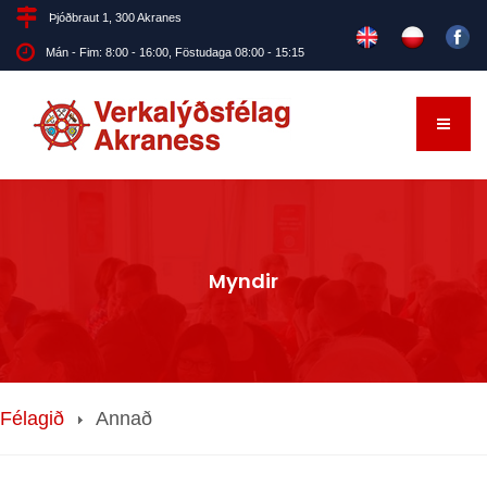
Þjóðbraut 1, 300 Akranes
Mán - Fim: 8:00 - 16:00, Föstudaga 08:00 - 15:15
Myndir
Félagið
Annað