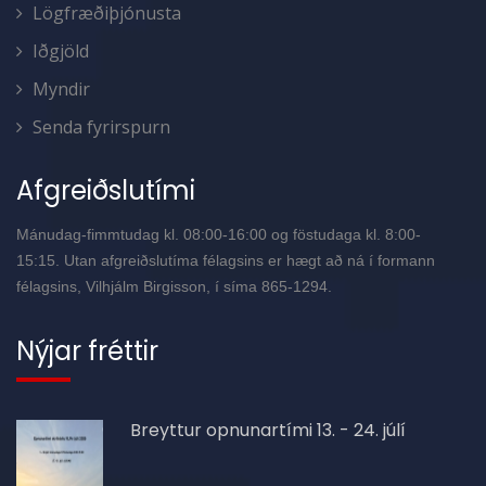
Lögfræðiþjónusta
Iðgjöld
Myndir
Senda fyrirspurn
Afgreiðslutími
Mánudag-fimmtudag kl. 08:00-16:00 og föstudaga kl. 8:00-
15:15. Utan afgreiðslutíma félagsins er hægt að ná í formann
félagsins, Vilhjálm Birgisson, í síma 865-1294.
Nýjar fréttir
Breyttur opnunartími 13. - 24. júlí