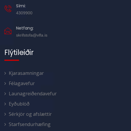
Sími:
4309900
Netfang:
skrifstofa@vlfa.is
Flýtileiðir
Kjarasamningar
Félagavefur
Launagreiðendavefur
Eyðublöð
Sérkjör og afslættir
Starfsendurhæfing