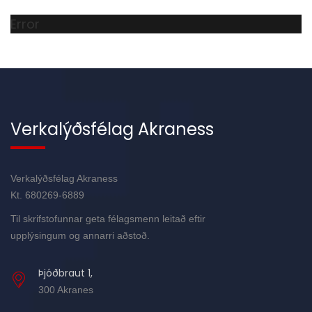
Error
Verkalýðsfélag Akraness
Verkalýðsfélag Akraness
Kt. 680269-6889
Til skrifstofunnar geta félagsmenn leitað eftir
upplýsingum og annarri aðstoð.
Þjóðbraut 1,
300 Akranes