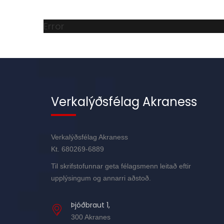
Error
Verkalýðsfélag Akraness
Verkalýðsfélag Akraness
Kt. 680269-6889
Til skrifstofunnar geta félagsmenn leitað eftir
upplýsingum og annarri aðstoð.
Þjóðbraut 1,
300 Akranes