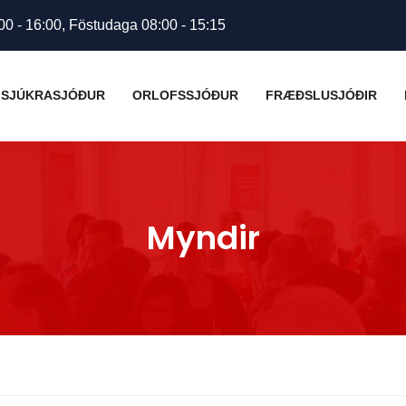
00 - 16:00, Föstudaga 08:00 - 15:15
SJÚKRASJÓÐUR
ORLOFSSJÓÐUR
FRÆÐSLUSJÓÐIR
Myndir