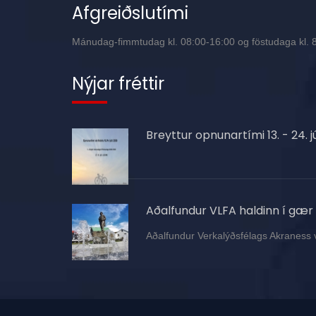
Afgreiðslutími
Mánudag-fimmtudag kl. 08:00-16:00 og föstudaga kl. 8:
Nýjar fréttir
Breyttur opnunartími 13. - 24. jú
Aðalfundur VLFA haldinn í gær
Aðalfundur Verkalýðsfélags Akraness 