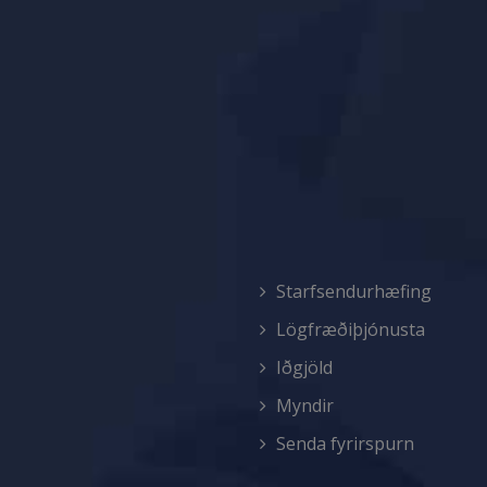
Starfsendurhæfing
Lögfræðiþjónusta
Iðgjöld
Myndir
Senda fyrirspurn