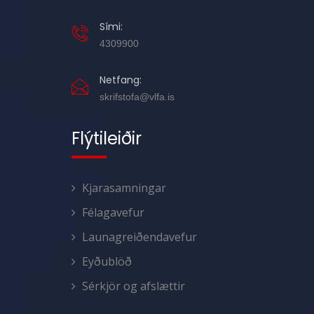
Sími:
4309900
Netfang:
skrifstofa@vlfa.is
Flýtileiðir
Kjarasamningar
Félagavefur
Launagreiðendavefur
Eyðublöð
Sérkjör og afslættir