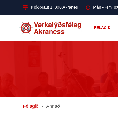
Þjóðbraut 1, 300 Akranes
Mán - Fim: 8:
FÉLAGIÐ
Félagið
Annað