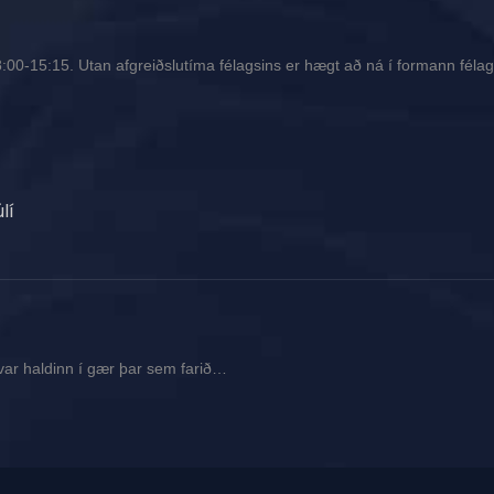
00-15:15. Utan afgreiðslutíma félagsins er hægt að ná í formann félags
lí
var haldinn í gær þar sem farið…