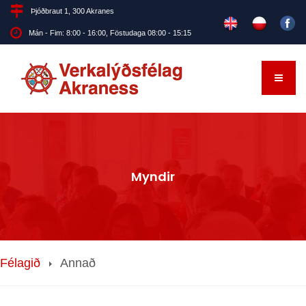
Þjóðbraut 1, 300 Akranes
Mán - Fim: 8:00 - 16:00, Föstudaga 08:00 - 15:15
Myndir
Félagið
Annað