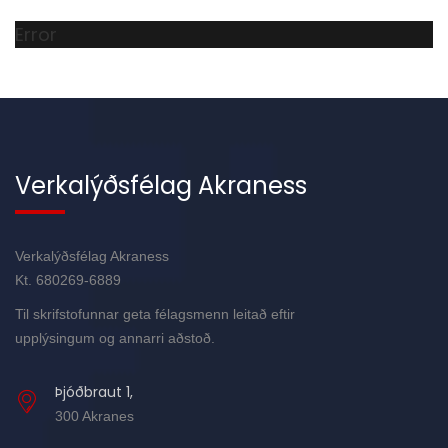
Error
Verkalýðsfélag Akraness
Verkalýðsfélag Akraness
Kt. 680269-6889
Til skrifstofunnar geta félagsmenn leitað eftir
upplýsingum og annarri aðstoð.
Þjóðbraut 1,
300 Akranes