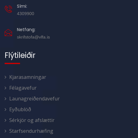
Sími:
4309900
Netfang:
skrifstofa@vlfa.is
Flýtileiðir
Kjarasamningar
Félagavefur
Launagreiðendavefur
Eyðublöð
Sérkjör og afslættir
Starfsendurhæfing