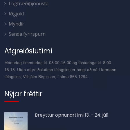
Lögfræðiþjónusta
Iðgjöld
Myndir
Senda fyrirspurn
Afgreiðslutími
Mánudag-fimmtudag kl. 08:00-16:00 og föstudaga kl. 8:00-
15:15. Utan afgreiðslutíma félagsins er hægt að ná í formann
félagsins, Vilhjálm Birgisson, í síma 865-1294.
Nýjar fréttir
Breyttur opnunartími 13. - 24. júlí