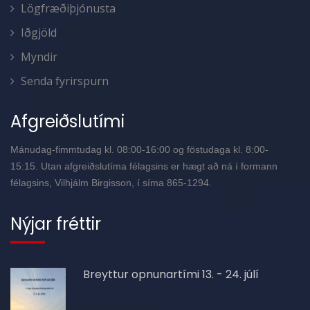
Lögfræðiþjónusta
Iðgjöld
Myndir
Senda fyrirspurn
Afgreiðslutími
Mánudag-fimmtudag kl. 08:00-16:00 og föstudaga kl. 8:00-
15:15. Utan afgreiðslutíma félagsins er hægt að ná í formann
félagsins, Vilhjálm Birgisson, í síma 865-1294.
Nýjar fréttir
Breyttur opnunartími 13. - 24. júlí