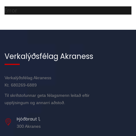
Error
Verkalýðsfélag Akraness
Verkalýðsfélag Akraness
Kt. 680269-6889
Til skrifstofunnar geta félagsmenn leitað eftir
upplýsingum og annarri aðstoð.
Þjóðbraut 1,
300 Akranes