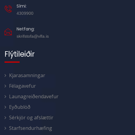
Sími:
4309900
Netfang:
skrifstofa@vlfa.is
Flýtileiðir
Kjarasamningar
Félagavefur
Launagreiðendavefur
Eyðublöð
Sérkjör og afslættir
Starfsendurhæfing