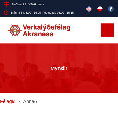
Þjóðbraut 1, 300 Akranes
Mán - Fim: 8:00 - 16:00, Föstudaga 08:00 - 15:15
Myndir
Félagið
Annað