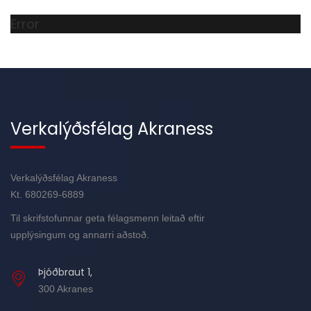
Error
Verkalýðsfélag Akraness
Verkalýðsfélag Akraness
Kt. 680269-6889
Til skrifstofunnar geta félagsmenn leitað eftir
upplýsingum og annarri aðstoð.
Þjóðbraut 1,
300 Akranes