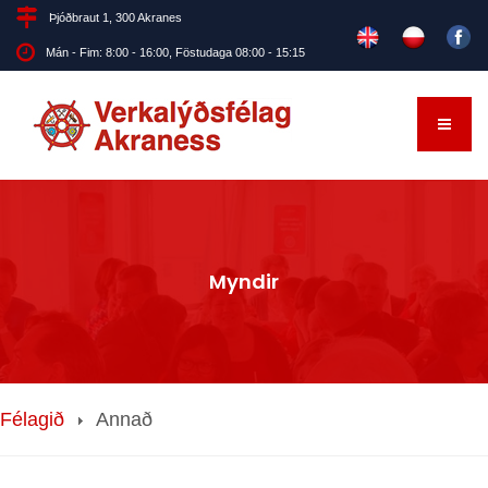
Þjóðbraut 1, 300 Akranes
Mán - Fim: 8:00 - 16:00, Föstudaga 08:00 - 15:15
Myndir
Félagið
Annað