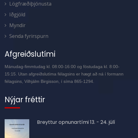
Lögfræðiþjónusta
Iðgjöld
Myndir
Senda fyrirspurn
Afgreiðslutími
Mánudag-fimmtudag kl. 08:00-16:00 og föstudaga kl. 8:00-
15:15. Utan afgreiðslutíma félagsins er hægt að ná í formann
félagsins, Vilhjálm Birgisson, í síma 865-1294.
Nýjar fréttir
Breyttur opnunartími 13. - 24. júlí