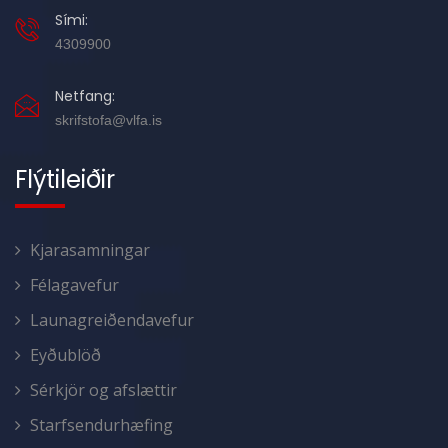
Sími:
4309900
Netfang:
skrifstofa@vlfa.is
Flýtileiðir
Kjarasamningar
Félagavefur
Launagreiðendavefur
Eyðublöð
Sérkjör og afslættir
Starfsendurhæfing